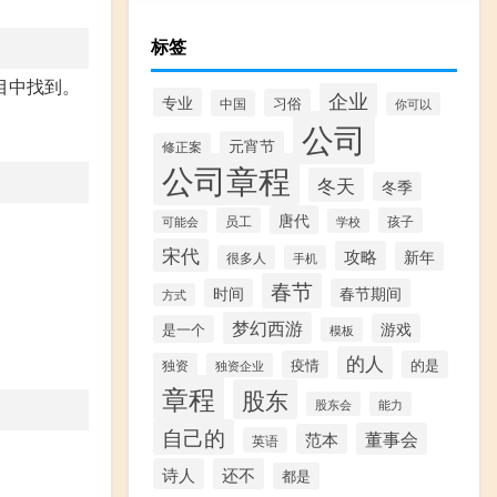
标签
目中找到。
企业
专业
习俗
中国
你可以
公司
元宵节
修正案
公司章程
冬天
冬季
唐代
员工
孩子
学校
可能会
宋代
攻略
新年
很多人
手机
春节
时间
春节期间
方式
梦幻西游
游戏
是一个
模板
的人
疫情
的是
独资
独资企业
章程
股东
股东会
能力
自己的
董事会
范本
英语
诗人
还不
都是