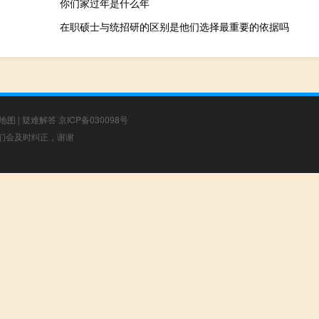
你们家过年是什么年
在职硕士与统招研的区别是他们选择最重要的依据吗
地图
|
疑难解答
京ICP备030098号
，我们会及时纠正，谢谢