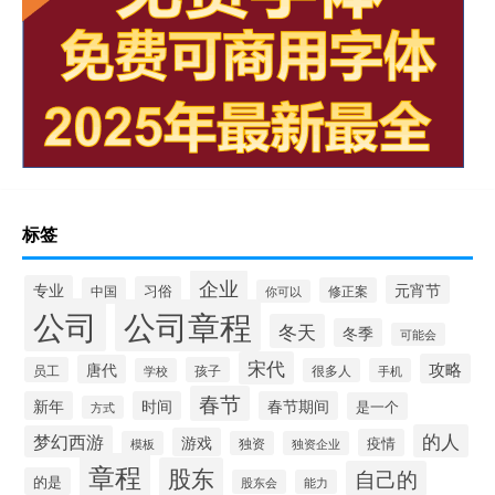
标签
企业
专业
元宵节
习俗
中国
修正案
你可以
公司
公司章程
冬天
冬季
可能会
宋代
攻略
唐代
员工
孩子
学校
很多人
手机
春节
新年
时间
春节期间
是一个
方式
的人
梦幻西游
游戏
疫情
模板
独资
独资企业
章程
股东
自己的
的是
股东会
能力