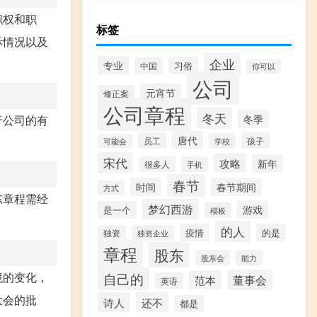
职权和职
标签
际情况以及
企业
专业
习俗
中国
你可以
公司
元宵节
修正案
公司章程
冬天
冬季
于公司的有
唐代
员工
孩子
学校
可能会
宋代
攻略
新年
很多人
手机
春节
时间
春节期间
方式
东章程需经
梦幻西游
游戏
是一个
模板
的人
疫情
的是
独资
独资企业
章程
股东
股东会
能力
境的变化，
自己的
董事会
范本
英语
大会的批
诗人
还不
都是