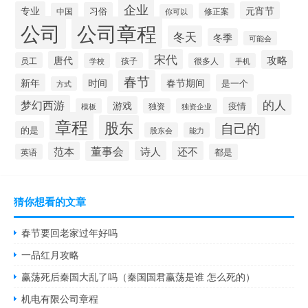
企业
专业
元宵节
习俗
中国
修正案
你可以
公司
公司章程
冬天
冬季
可能会
宋代
攻略
唐代
员工
孩子
学校
很多人
手机
春节
新年
时间
春节期间
是一个
方式
的人
梦幻西游
游戏
疫情
模板
独资
独资企业
章程
股东
自己的
的是
股东会
能力
董事会
诗人
还不
范本
英语
都是
猜你想看的文章
春节要回老家过年好吗
一品红月攻略
赢荡死后秦国大乱了吗（秦国国君赢荡是谁 怎么死的）
机电有限公司章程