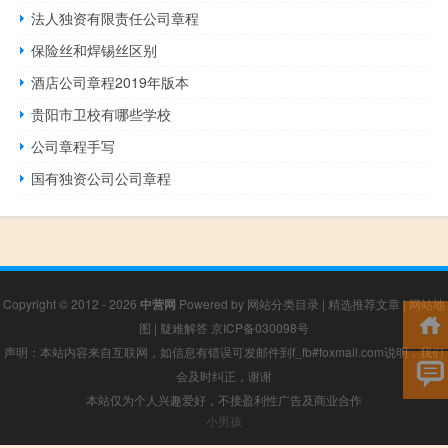
法人独资有限责任公司章程
保险丝和焊锡丝区别
酒店公司章程2019年版本
贵阳市卫校有哪些学校
公司章程手写
国有独资公司公司章程
Copyright © 2012 - 2026
中营网
Powered by
网站分类目录
|
精选推荐文章
|
网站地
图
|
疑难解答
京ICP备030098号
声明：本站内容来自互联网，如信息有错误可发邮件到f_fb#foxmail.com说明，我们
会及时纠正，谢谢
本站仅为个人兴趣爱好，不接盈利性广告及商业合作
小男孩