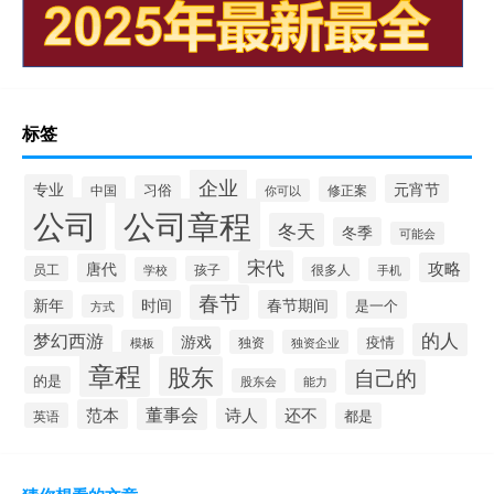
标签
企业
专业
元宵节
习俗
中国
修正案
你可以
公司
公司章程
冬天
冬季
可能会
宋代
攻略
唐代
员工
孩子
学校
很多人
手机
春节
新年
时间
春节期间
是一个
方式
的人
梦幻西游
游戏
疫情
模板
独资
独资企业
章程
股东
自己的
的是
股东会
能力
董事会
诗人
还不
范本
英语
都是