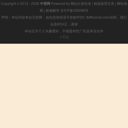
Copyright © 2012 - 2026
中营网
Powered by
网站分类目录
|
精选推荐文章
|
网站地
图
|
疑难解答
京ICP备030098号
声明：本站内容来自互联网，如信息有错误可发邮件到f_fb#foxmail.com说明，我们
会及时纠正，谢谢
本站仅为个人兴趣爱好，不接盈利性广告及商业合作
小男孩