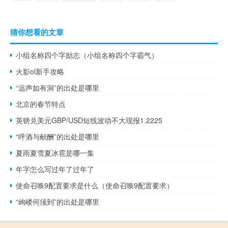
猜你想看的文章
小组名称四个字励志（小组名称四个字霸气）
火影ol新手攻略
“远声如有洞”的出处是哪里
北京的春节特点
英镑兑美元GBP/USD短线波动不大现报1.2225
“呼酒与献酬”的出处是哪里
夏雨夏雪夏冰雹是哪一集
年字怎么写过年了过年了
使命召唤9配置要求是什么（使命召唤9配置要求）
“岣嵝何须到”的出处是哪里