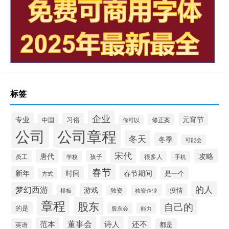
标签
企业
专业
元宵节
习俗
中国
修正案
你可以
公司
公司章程
冬天
冬季
可能会
宋代
攻略
唐代
员工
孩子
学校
很多人
手机
春节
新年
时间
春节期间
是一个
方式
的人
梦幻西游
游戏
疫情
模板
独资
独资企业
章程
股东
自己的
的是
股东会
能力
董事会
诗人
还不
范本
英语
都是