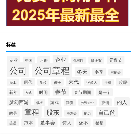
标签
企业
专业
元宵节
习俗
中国
修正案
你可以
公司
公司章程
冬天
冬季
可能会
宋代
攻略
唐代
员工
孩子
学校
很多人
手机
春节
新年
时间
春节期间
是一个
方式
的人
梦幻西游
游戏
疫情
模板
独资
独资企业
章程
股东
自己的
的是
股东会
能力
董事会
诗人
还不
范本
英语
都是