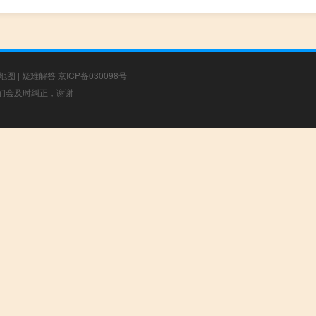
地图
|
疑难解答
京ICP备030098号
，我们会及时纠正，谢谢