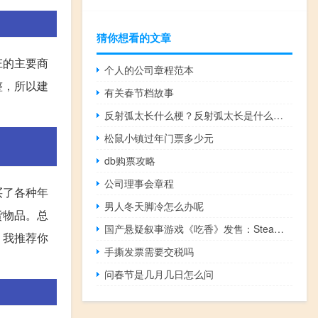
猜你想看的文章
庄的主要商
个人的公司章程范本
整，所以建
有关春节档故事
反射弧太长什么梗？反射弧太长是什么意思什么梗
松鼠小镇过年门票多少元
db购票攻略
公司理事会章程
买了各种年
男人冬天脚冷怎么办呢
货物品。总
国产悬疑叙事游戏《吃香》发售：Steam首周38元
，我推荐你
手撕发票需要交税吗
问春节是几月几日怎么问