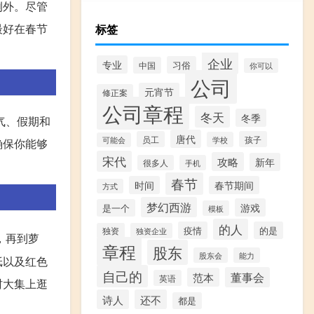
例外。尽管
最好在春节
标签
企业
专业
习俗
中国
你可以
公司
元宵节
修正案
公司章程
冬天
冬季
气、假期和
唐代
员工
孩子
学校
可能会
确保你能够
宋代
攻略
新年
很多人
手机
春节
时间
春节期间
方式
梦幻西游
游戏
是一个
模板
的人
疫情
的是
独资
独资企业
，再到萝
章程
股东
股东会
能力
纸以及红色
自己的
董事会
范本
英语
村大集上逛
诗人
还不
都是