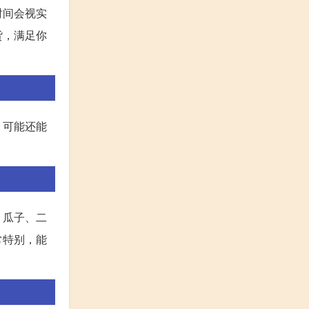
时间会视实
货，满足你
，可能还能
、瓜子、二
常特别，能