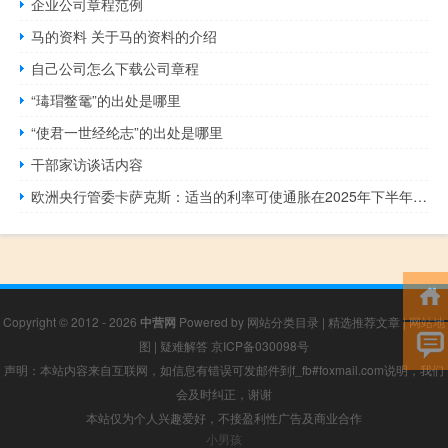
企业公司章程范例
马的资料 关于马的资料的介绍
自己公司怎么下载公司章程
“瑇瑁鳖鼋”的出处是哪里
“使君一世经纶志”的出处是哪里
干部家访谈话内容
欧洲央行管委卡萨克斯：适当的利率可使通胀在2025年下半年达到2%但加息的大门不能关闭
Copyright © 2012 - 2026
中营网
Powered by
网站分类目录
|
精选推荐文章
|
网站地
图
|
疑难解答
京ICP备030098号
声明：本站内容来自互联网，如信息有错误可发邮件到f_fb#foxmail.com说明，我们
会及时纠正，谢谢
本站仅为个人兴趣爱好，不接盈利性广告及商业合作
小男孩