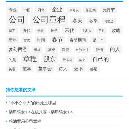
企业
专业
元宵节
习俗
中国
修正案
你可以
公司
公司章程
冬天
冬季
可能会
宋代
攻略
唐代
员工
孩子
学校
很多人
手机
春节
新年
时间
春节期间
是一个
方式
的人
梦幻西游
游戏
疫情
模板
独资
独资企业
章程
股东
自己的
的是
股东会
能力
董事会
诗人
还不
范本
英语
都是
猜你想看的文章
“非小亦非大”的出处是哪里
装甲骑女1 4在线八喜（装甲骑女1 4）
粮油贸易公司章程