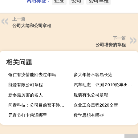
网络标签：
企业
公司
公司章程
上一篇
公司大纲和公司章程
下一篇
公司增资的章程
相关问题
铜仁有疫情能回去过年吗
多大年龄不容易长痣
能源有限公司章程
汽车动态：评测 2019款丰田霸道2700中东版及兰博基尼URUS怎么样
新乡最厉害的名人
服装有限公司章程
闻泰科技：公司目前暂不涉足超导领域
企业工会章程2020全新
元宵节打卡菏泽哪里
数学思想有哪些