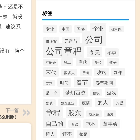
下 还是不
标签
一趟，就没
题 建议系
企业
专业
习俗
中国
你可以
公司
元宵节
修正案
公司章程
了没有，换个
冬天
冬季
唐代
员工
孩子
学校
可能会
宋代
攻略
新年
很多人
手机
春节
时间
春节期间
方式
梦幻西游
游戏
是一个
模板
的人
疫情
的是
独资
独资企业
章程
下一篇
股东
股东会
能力
s怎么删除）
自己的
董事会
范本
英语
诗人
还不
都是