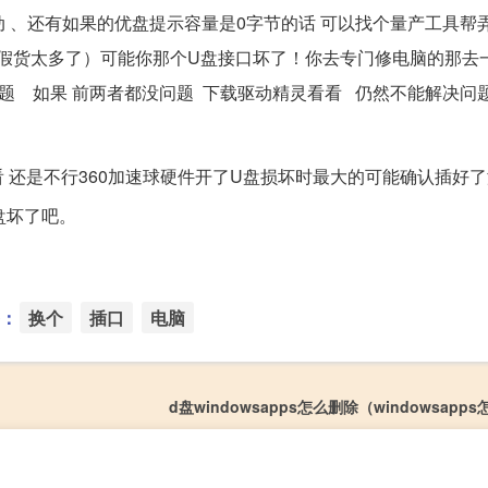
动 、还有如果的优盘提示容量是0字节的话 可以找个量产工具帮弄
上假货太多了）可能你那个U盘接口坏了！你去专门修电脑的那去
 如果 前两者都没问题 下载驱动精灵看看 仍然不能解决问
看 还是不行360加速球硬件开了U盘损坏时最大的可能确认插好
盘坏了吧。
：
换个
插口
电脑
d盘windowsapps怎么删除（windowsapp