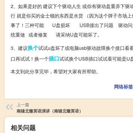
2、如果是好的 建议下个驱动人生 或你有驱动盘重弄下驱
行 就是你买的金士顿的东西是水货 （因为这个牌子市场
事了！三种可能 U盘损坏 USB接出了问题 驱动问题
统重做 或者修复 请采纳U盘可能坏了。
换个
3、建议
试试u盘坏了或电脑usb驱动故障换个接口看
插口
口再试试！换一个
试试换个USB插口试试看可能是U
本文到此分享完毕，希望对大家有所帮助。
网络标签
上一篇
南辕北辙英语演讲（南辕北辙英语）
相关问题