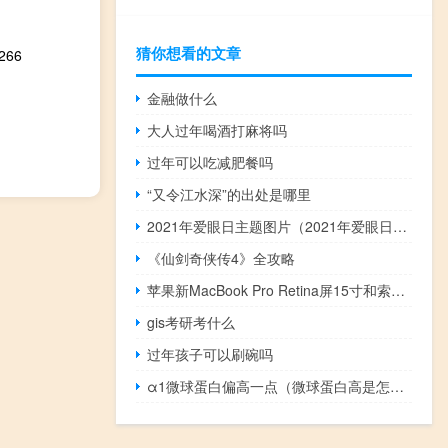
猜你想看的文章
266
金融做什么
大人过年喝酒打麻将吗
过年可以吃减肥餐吗
“又令江水深”的出处是哪里
2021年爱眼日主题图片（2021年爱眼日主题）
《仙剑奇侠传4》全攻略
苹果新MacBook Pro Retina屏15寸和索尼Duo 13和联想Yoga2 Pro有什么区别 macbookproretina
gis考研考什么
过年孩子可以刷碗吗
α1微球蛋白偏高一点（微球蛋白高是怎么回事）