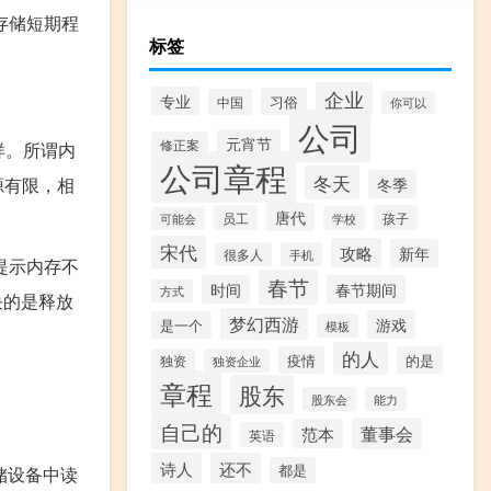
存储短期程
标签
企业
专业
习俗
中国
你可以
公司
元宵节
修正案
样。所谓内
公司章程
冬天
源有限，相
冬季
唐代
员工
孩子
学校
可能会
宋代
攻略
新年
很多人
手机
提示内存不
春节
时间
春节期间
方式
决的是释放
梦幻西游
游戏
是一个
模板
的人
疫情
的是
独资
独资企业
章程
股东
股东会
能力
自己的
董事会
范本
英语
诗人
还不
都是
储设备中读