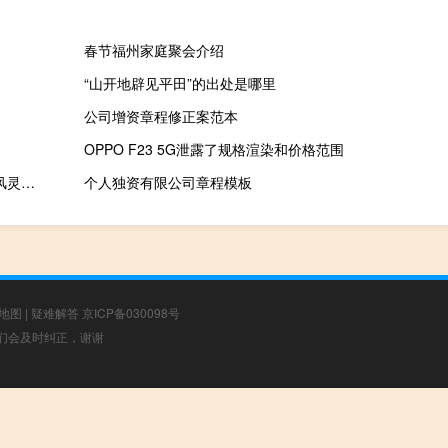
春节福州家庭聚会介绍
“山开地辟见平田”的出处是哪里
公司增资章程修正案范本
OPPO F23 5G泄露了规格渲染和价格范围
仁王十七项修改器 V1.21 风灵月影版（仁王十七项修改器 V1.21 风灵月影版功能简介）
个人独资有限公司章程模板
地图
|
疑难解答
京ICP备030098号
，我们会及时纠正，谢谢