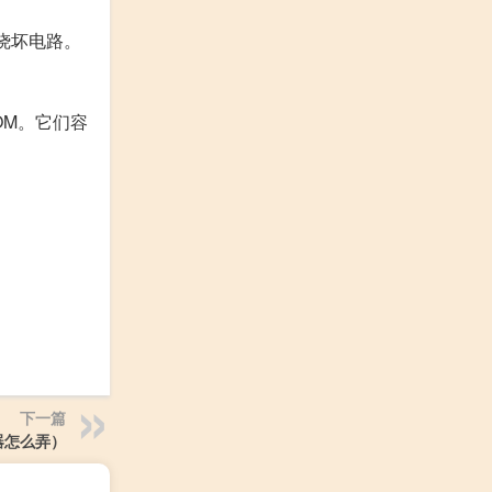
烧坏电路。
OM。它们容
下一篇
器怎么弄）