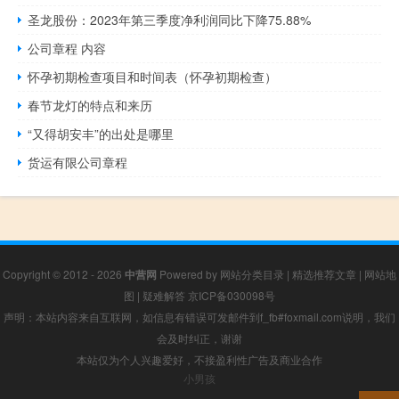
圣龙股份：2023年第三季度净利润同比下降75.88%
公司章程 内容
怀孕初期检查项目和时间表（怀孕初期检查）
春节龙灯的特点和来历
“又得胡安丰”的出处是哪里
货运有限公司章程
Copyright © 2012 - 2026
中营网
Powered by
网站分类目录
|
精选推荐文章
|
网站地
图
|
疑难解答
京ICP备030098号
声明：本站内容来自互联网，如信息有错误可发邮件到f_fb#foxmail.com说明，我们
会及时纠正，谢谢
本站仅为个人兴趣爱好，不接盈利性广告及商业合作
小男孩