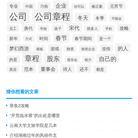
企业
专业
元宵节
习俗
中国
修正案
你可以
公司
公司章程
冬天
冬季
可能会
宋代
攻略
唐代
员工
孩子
学校
很多人
手机
春节
新年
时间
春节期间
是一个
方式
的人
梦幻西游
游戏
疫情
模板
独资
独资企业
章程
股东
自己的
的是
股东会
能力
董事会
诗人
还不
范本
英语
都是
猜你想看的文章
章鱼2攻略
“开荒临水驿”的出处是哪里
云南大学文旅学院是几本
介绍湖南过年的风俗作文