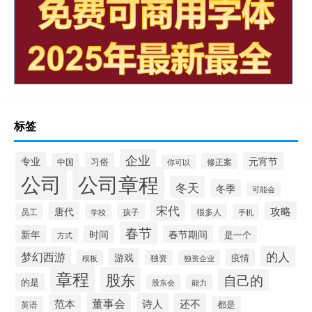
标签
企业
专业
元宵节
习俗
中国
修正案
你可以
公司
公司章程
冬天
冬季
可能会
宋代
攻略
唐代
员工
孩子
学校
很多人
手机
春节
新年
时间
春节期间
是一个
方式
的人
梦幻西游
游戏
疫情
模板
独资
独资企业
章程
股东
自己的
的是
股东会
能力
董事会
诗人
还不
范本
英语
都是