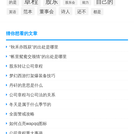
章程
股东
自己的
的是
股东会
能力
董事会
诗人
还不
范本
英语
都是
猜你想看的文章
“秋禾亦既获”的出处是哪里
“帐里鸳鸯交颈情”的出处是哪里
股东转让公司章程
梦幻西游打架爆装备技巧
丹矸的意思是什么
公司章程与公司法的关系
冬天是属于什么季节的
全面警戒攻略
如何点亮wapqq图标
公司章程重大事项