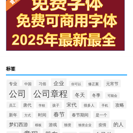
标签
企业
专业
元宵节
习俗
中国
修正案
你可以
公司
公司章程
冬天
冬季
可能会
宋代
攻略
唐代
员工
孩子
学校
很多人
手机
春节
新年
时间
春节期间
是一个
方式
的人
梦幻西游
游戏
疫情
模板
独资
独资企业