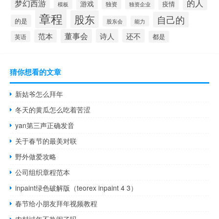
的人
梦幻西游
游戏
疫情
模板
独资
独资企业
章程
股东
自己的
的是
股东会
能力
董事会
诗人
还不
范本
英语
都是
猜你想看的文章
新姑爷怎么拜年
冬天的黄瓜怎么吃着苦涩
yan第三声正确发音
关于春节的最美对联
野外做爱攻略
公司组织章程范本
inpaint绿色破解版（teorex inpaint 4 3）
春节给小朋友拜年视频教程
农村过年不热闹了吗