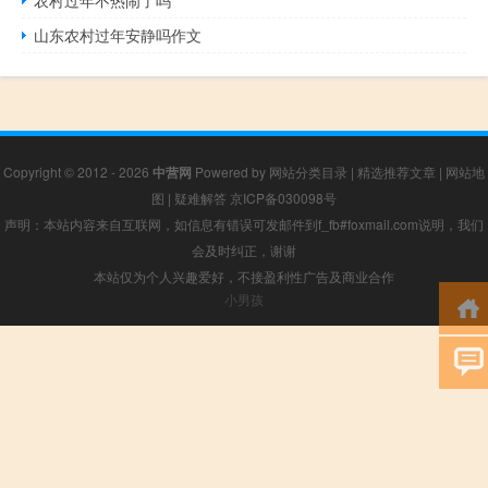
山东农村过年安静吗作文
Copyright © 2012 - 2026
中营网
Powered by
网站分类目录
|
精选推荐文章
|
网站地
图
|
疑难解答
京ICP备030098号
声明：本站内容来自互联网，如信息有错误可发邮件到f_fb#foxmail.com说明，我们
会及时纠正，谢谢
本站仅为个人兴趣爱好，不接盈利性广告及商业合作
小男孩