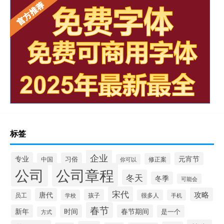
标签
企业
专业
元宵节
习俗
中国
修正案
你可以
公司
公司章程
冬天
冬季
可能会
宋代
攻略
唐代
员工
孩子
学校
很多人
手机
春节
新年
时间
春节期间
是一个
方式