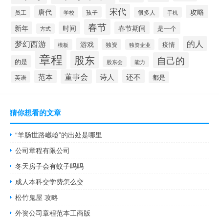
宋代
攻略
唐代
员工
孩子
学校
很多人
手机
春节
新年
时间
春节期间
是一个
方式
的人
梦幻西游
游戏
疫情
模板
独资
独资企业
章程
股东
自己的
的是
股东会
能力
董事会
诗人
还不
范本
英语
都是
猜你想看的文章
“羊肠世路巇崄”的出处是哪里
公司章程有限公司
冬天房子会有蚊子吗吗
成人本科交学费怎么交
松竹鬼屋 攻略
外资公司章程范本工商版