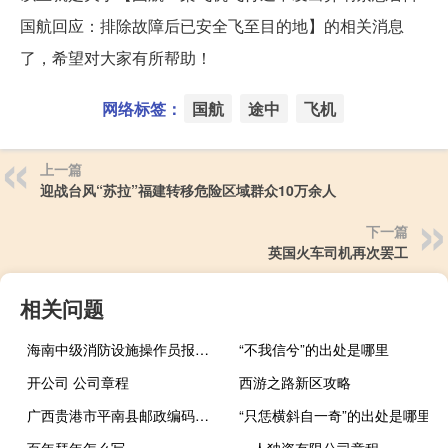
国航回应：排除故障后已安全飞至目的地】的相关消息
了，希望对大家有所帮助！
网络标签：
国航
途中
飞机
上一篇
迎战台风“苏拉”福建转移危险区域群众10万余人
下一篇
英国火车司机再次罢工
相关问题
海南中级消防设施操作员报考条件是什么
“不我信兮”的出处是哪里
开公司 公司章程
西游之路新区攻略
广西贵港市平南县邮政编码多少
“只恁横斜自一奇”的出处是哪里
百年拜年怎么写
一人独资有限公司章程