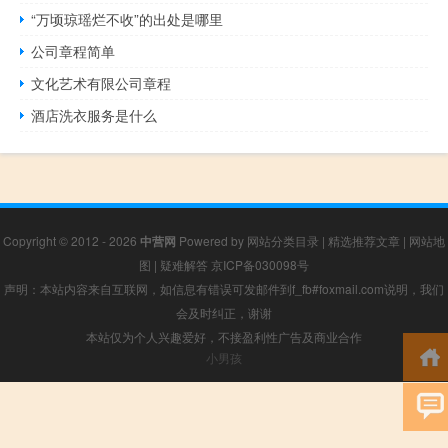
“万顷琼瑶烂不收”的出处是哪里
公司章程简单
文化艺术有限公司章程
酒店洗衣服务是什么
Copyright © 2012 - 2026
中营网
Powered by
网站分类目录
|
精选推荐文章
|
网站地
图
|
疑难解答
京ICP备030098号
声明：本站内容来自互联网，如信息有错误可发邮件到f_fb#foxmail.com说明，我们
会及时纠正，谢谢
本站仅为个人兴趣爱好，不接盈利性广告及商业合作
小男孩