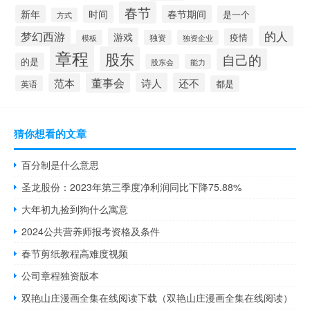
春节
新年
时间
春节期间
是一个
方式
的人
梦幻西游
游戏
疫情
模板
独资
独资企业
章程
股东
自己的
的是
股东会
能力
董事会
诗人
还不
范本
英语
都是
猜你想看的文章
百分制是什么意思
圣龙股份：2023年第三季度净利润同比下降75.88%
大年初九捡到狗什么寓意
2024公共营养师报考资格及条件
春节剪纸教程高难度视频
公司章程独资版本
双艳山庄漫画全集在线阅读下载（双艳山庄漫画全集在线阅读）