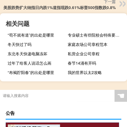
下一篇
美股跌势扩大纳指日内跌1%道指现跌0.61%标普500指数跌0.8%
相关问题
“苟不就有道”的出处是哪里
专业硕士有些院校会特殊要求去现场报名吗
冬天快过了吗
家庭农场公司章程范本
东北冬天快递电脑冻坏
私营企业公司章程
过年了给客人说话怎么画
春节14涌有开吗
“布褐貯阳春”的出处是哪里
我的世界以太2攻略
☚
公告