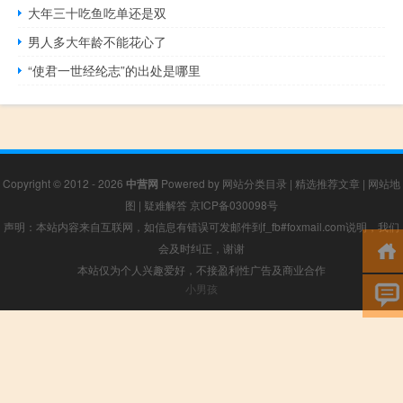
大年三十吃鱼吃单还是双
男人多大年龄不能花心了
“使君一世经纶志”的出处是哪里
Copyright © 2012 - 2026
中营网
Powered by
网站分类目录
|
精选推荐文章
|
网站地
图
|
疑难解答
京ICP备030098号
声明：本站内容来自互联网，如信息有错误可发邮件到f_fb#foxmail.com说明，我们
会及时纠正，谢谢
本站仅为个人兴趣爱好，不接盈利性广告及商业合作
小男孩