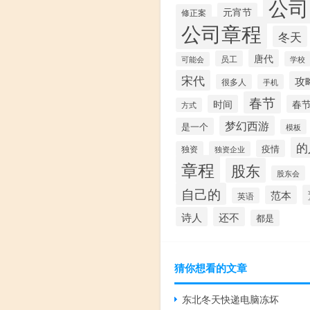
公司
元宵节
修正案
公司章程
冬天
唐代
员工
学校
可能会
宋代
攻
很多人
手机
春节
时间
春
方式
梦幻西游
是一个
模板
的
疫情
独资
独资企业
章程
股东
股东会
自己的
范本
英语
诗人
还不
都是
猜你想看的文章
东北冬天快递电脑冻坏