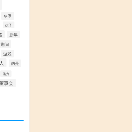
冬季
孩子
略
新年
节期间
游戏
人
的是
能力
董事会