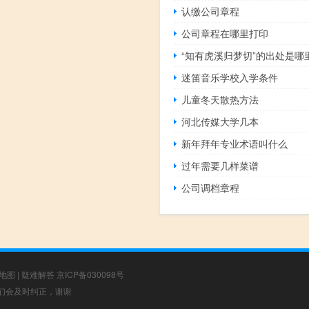
认缴公司章程
公司章程在哪里打印
“知有虎溪归梦切”的出处是哪
迷笛音乐学校入学条件
儿童冬天散热方法
河北传媒大学几本
新年拜年专业术语叫什么
过年需要几样菜谱
公司调档章程
地图
|
疑难解答
京ICP备030098号
，我们会及时纠正，谢谢