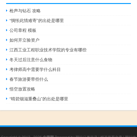
枪声与钻石 攻略
“惆怅此情难寄”的出处是哪里
公司章程 模板
如何开立验资户
江西工业工程职业技术学院的专业有哪些
冬天过后注意什么食物
考律师高中需要学什么科目
春节旅游要带些什么
悟空放置攻略
“晴碧烟滋重叠山”的出处是哪里
Copyright © 2012 - 2026
中营网
Powered by
网站分类目录
|
精选推荐文章
|
网站地