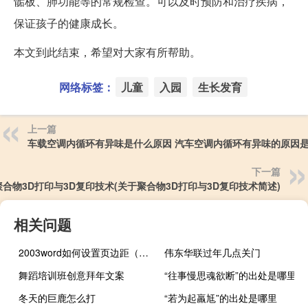
骺板、肺功能等的常规检查。可以及时预防和治疗疾病，
保证孩子的健康成长。
本文到此结束，希望对大家有所帮助。
网络标签：
儿童
入园
生长发育
上一篇
车载空调内循环有异味是什么原因 汽车空调内循环有异味的原因
下一篇
聚合物3D打印与3D复印技术(关于聚合物3D打印与3D复印技术简述)
相关问题
2003word如何设置页边距（2003word）
伟东华联过年几点关门
舞蹈培训班创意拜年文案
“往事慢思魂欲断”的出处是哪里
冬天的巨鹿怎么打
“若为起羸尪”的出处是哪里