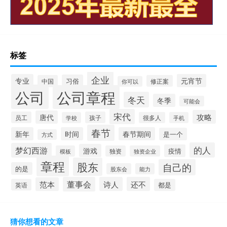
标签
企业
专业
元宵节
习俗
中国
修正案
你可以
公司
公司章程
冬天
冬季
可能会
宋代
攻略
唐代
员工
孩子
学校
很多人
手机
春节
新年
时间
春节期间
是一个
方式
的人
梦幻西游
游戏
疫情
模板
独资
独资企业
章程
股东
自己的
的是
股东会
能力
董事会
诗人
还不
范本
英语
都是
猜你想看的文章