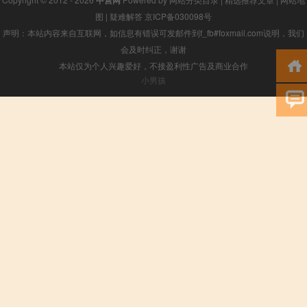
图
|
疑难解答
京ICP备030098号
声明：本站内容来自互联网，如信息有错误可发邮件到f_fb#foxmail.com说明，我们
会及时纠正，谢谢
本站仅为个人兴趣爱好，不接盈利性广告及商业合作
小男孩