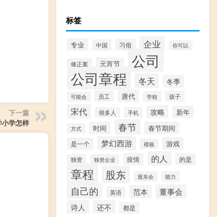
标签
企业
专业
习俗
中国
你可以
公司
元宵节
修正案
公司章程
冬天
冬季
唐代
员工
孩子
学校
可能会
宋代
攻略
新年
下一篇
很多人
手机
学小学怎样
春节
时间
春节期间
方式
梦幻西游
游戏
是一个
模板
的人
疫情
的是
独资
独资企业
章程
股东
股东会
能力
自己的
董事会
范本
英语
诗人
还不
都是