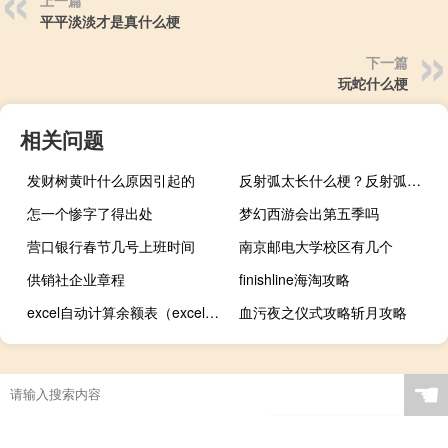
平平淡淡才是真什么梗
下一篇
玩蛇什么梗
相关问题
发财树黄叶什么原因引起的
反射弧太长什么梗？反射弧太长是什么意思什么梗
怎一个惨字了得出处
梦幻西游会出第五季吗
营口银行春节几号上班时间
南京邮电大学校区有几个
供销社企业章程
finishline海淘攻略
excel自动计算余额表（excel自动计算年限）
血污夜之仪式攻略斩月攻略
☚