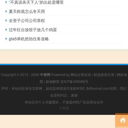
“不真误杀天下人”的出处是哪里
夏天粉底怎么冬天用
全资子公司公司章程
过年灶台放饺子放几个鸡蛋
gta5单机抢劫任务攻略
Copyright © 2012 - 2026
中营网
Powered by
网站分类目录
|
精选推荐文章
|
网站地
图
|
疑难解答
京ICP备030098号
声明：本站内容来自互联网，如信息有错误可发邮件到f_fb#foxmail.com说明，我们
会及时纠正，谢谢
本站仅为个人兴趣爱好，不接盈利性广告及商业合作
小男孩