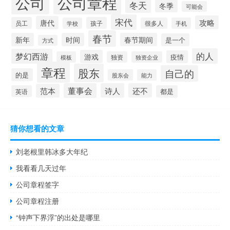
公司
公司章程
冬天
冬季
可能会
宋代
攻略
唐代
员工
孩子
学校
很多人
手机
春节
新年
时间
春节期间
是一个
方式
的人
梦幻西游
游戏
疫情
模板
独资
独资企业
章程
股东
自己的
的是
股东会
能力
董事会
诗人
还不
范本
英语
都是
猜你想看的文章
刘老根里韩冰多大年纪
我看看几天过年
公司章程签字
公司章程注册
“钟声下界浮”的出处是哪里