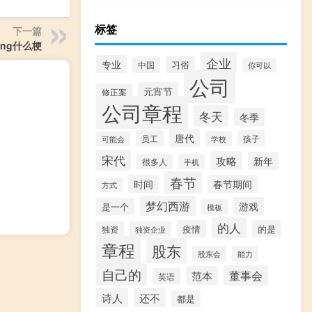
标签
下一篇
ng什么梗
企业
专业
习俗
中国
你可以
公司
元宵节
修正案
公司章程
冬天
冬季
唐代
员工
孩子
学校
可能会
宋代
攻略
新年
很多人
手机
春节
时间
春节期间
方式
梦幻西游
游戏
是一个
模板
的人
疫情
的是
独资
独资企业
章程
股东
股东会
能力
自己的
董事会
范本
英语
诗人
还不
都是