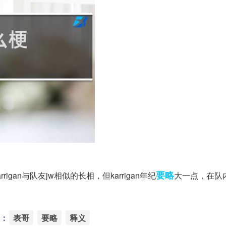
要略
rigan与队友jw相似的长相，但karrigan年纪
大一点，在队
：
表哥
要略
释义