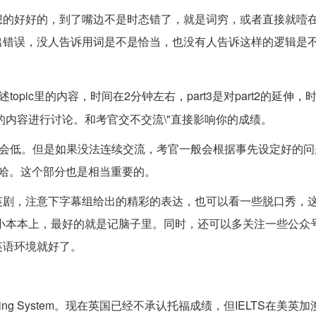
想的好好的，到了嘴边不是时态错了，就是词穷，或者直接就噎
出错误，没人告诉用词是不是恰当，也没有人告诉这样的逻辑是
opic里的内容，时间在2分钟左右，part3是对part2的延伸，
述的内容进行讨论。和考官交不交流\"直接影响你的成绩。
不会低。但是如果没法连续交流，考官一般会根据事先设定好的问
哈。这个部分也是相当重要的。
剧，注意下字幕组给出的精彩的表达，也可以看一些脱口秀，这些
小本本上，最好的就是记脑子里。同时，还可以多关注一些公众
英语环境就好了。
age Testing System。现在英国已经不承认托福成绩，但IELTS在美