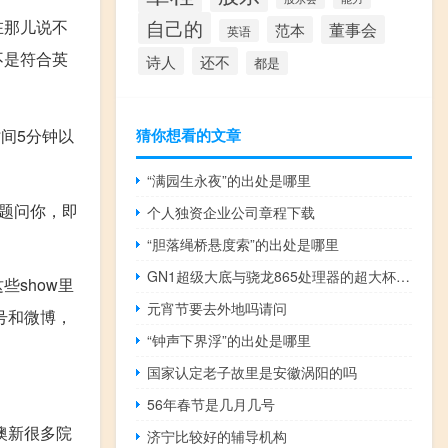
在那儿说不
自己的
董事会
范本
英语
不是符合英
诗人
还不
都是
时间5分钟以
猜你想看的文章
“满园生永夜”的出处是哪里
题问你，即
个人独资企业公司章程下载
“胆落绳桥悬度索”的出处是哪里
GN1超级大底与骁龙865处理器的超大杯旗舰vivoX50Pro+正式发布
show里
元宵节要去外地吗请问
号和微博，
“钟声下界浮”的出处是哪里
国家认定老子故里是安徽涡阳的吗
56年春节是几月几号
英加澳新很多院
济宁比较好的辅导机构