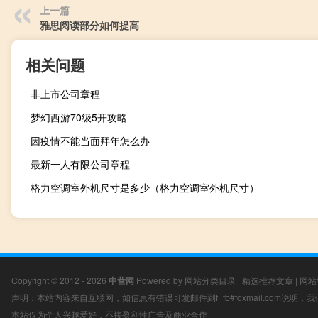
上一篇
雅思阅读部分如何提高
相关问题
非上市公司章程
梦幻西游70级5开攻略
因疫情不能当面拜年怎么办
最新一人有限公司章程
格力空调室外机尺寸是多少（格力空调室外机尺寸）
Copyright © 2012 - 2026
中营网
Powered by
网站分类目录
|
精选推荐文章
|
网站
声明：本站内容来自互联网，如信息有错误可发邮件到f_fb#foxmail.com说明
本站仅为个人兴趣爱好，不接盈利性广告及商业合作