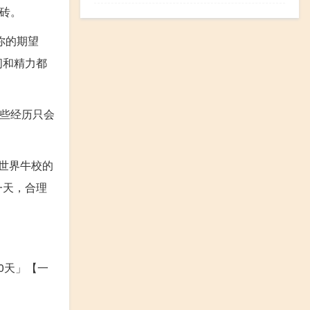
门砖。
你的期望
间和精力都
这些经历只会
世界牛校的
一天，合理
0天」【一