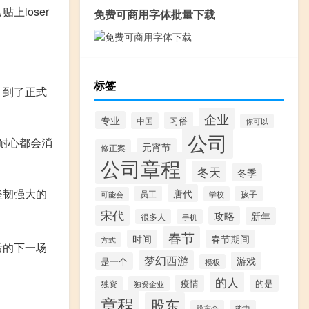
loser
免费可商用字体批量下载
标签
，到了正式
企业
专业
习俗
中国
你可以
公司
耐心都会消
元宵节
修正案
公司章程
冬天
冬季
坚韧强大的
唐代
员工
孩子
学校
可能会
宋代
攻略
新年
很多人
手机
春节
时间
春节期间
方式
后的下一场
梦幻西游
游戏
是一个
模板
的人
疫情
的是
独资
独资企业
章程
股东
股东会
能力