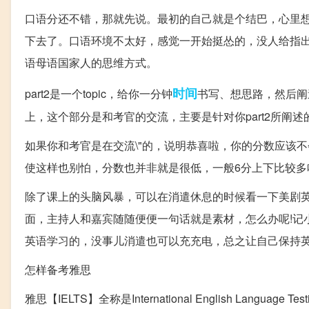
口语分还不错，那就先说。最初的自己就是个结巴，心里
下去了。口语环境不太好，感觉一开始挺怂的，没人给指
语母语国家人的思维方式。
时间
part2是一个topic，给你一分钟
书写、想思路，然后阐述t
上，这个部分是和考官的交流，主要是针对你part2所阐
如果你和考官是在交流\"的，说明恭喜啦，你的分数应该
使这样也别怕，分数也并非就是很低，一般6分上下比较多
除了课上的头脑风暴，可以在消遣休息的时候看一下美剧英
面，主持人和嘉宾随随便便一句话就是素材，怎么办呢!记
英语学习的，没事儿消遣也可以充充电，总之让自己保持
怎样备考雅思
雅思【IELTS】全称是Internatio
nal English Langu