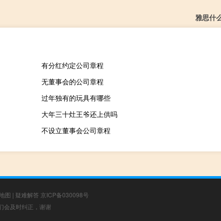
雅思什
有分红约定公司章程
无董事会的公司章程
过年独有的玩具有哪些
大年三十灶王爷还上供吗
不设立董事会公司章程
地图
|
疑难解答
京ICP备030098号
，我们会及时纠正，谢谢