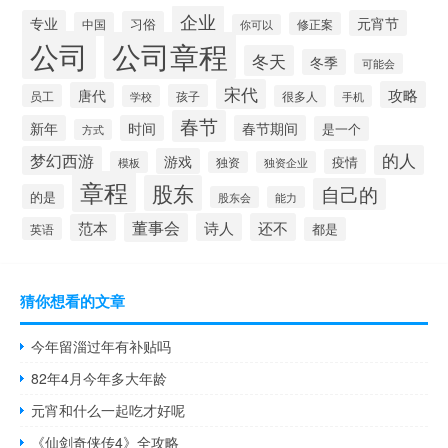
企业
专业
元宵节
习俗
中国
修正案
你可以
公司
公司章程
冬天
冬季
可能会
宋代
攻略
唐代
员工
孩子
学校
很多人
手机
春节
新年
时间
春节期间
是一个
方式
的人
梦幻西游
游戏
疫情
模板
独资
独资企业
章程
股东
自己的
的是
股东会
能力
董事会
诗人
还不
范本
英语
都是
猜你想看的文章
今年留淄过年有补贴吗
82年4月今年多大年龄
元宵和什么一起吃才好呢
《仙剑奇侠传4》全攻略