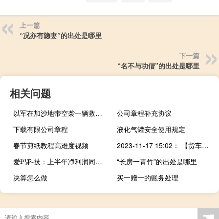
上一篇
“况亦有隐妻”的出处是哪里
下一篇
“名不与功偕”的出处是哪里
相关问题
以军在加沙地带空袭一辆救护车造成多人死伤
公司章程补充协议
下载有限公司章程
液化气罐安全使用规定
春节剪纸教程高难度视频
2023-11-17 15:02： 【货车高速途中突然冒烟，幸亏有他们，一车货保住了！】
爱玛科技：上半年净利润同比增长29.69%
“长房一青竹”的出处是哪里
决算怎么做
买一赠一的账务处理
☚