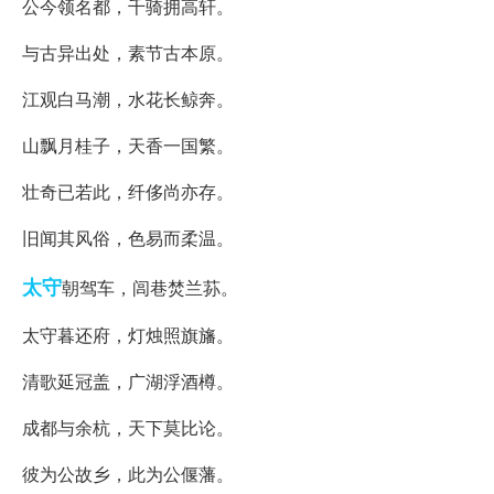
公今领名都，千骑拥高轩。
与古异出处，素节古本原。
江观白马潮，水花长鲸奔。
山飘月桂子，天香一国繁。
壮奇已若此，纤侈尚亦存。
旧闻其风俗，色易而柔温。
太守
朝驾车，闾巷焚兰荪。
太守暮还府，灯烛照旗旛。
清歌延冠盖，广湖浮酒樽。
成都与余杭，天下莫比论。
彼为公故乡，此为公偃藩。