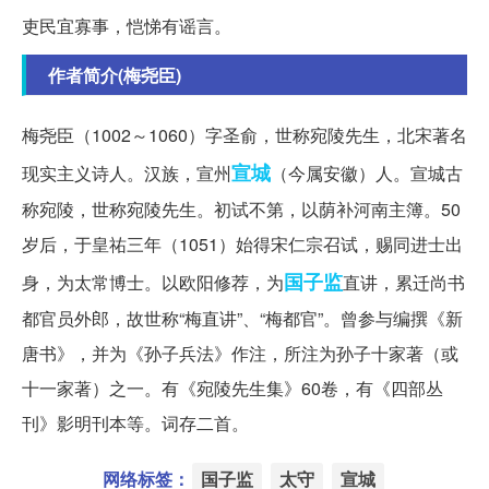
吏民宜寡事，恺悌有谣言。
作者简介(梅尧臣)
梅尧臣（1002～1060）字圣俞，世称宛陵先生，北宋著名
宣城
现实主义诗人。汉族，宣州
（今属安徽）人。宣城古
称宛陵，世称宛陵先生。初试不第，以荫补河南主簿。50
岁后，于皇祐三年（1051）始得宋仁宗召试，赐同进士出
国子监
身，为太常博士。以欧阳修荐，为
直讲，累迁尚书
都官员外郎，故世称“梅直讲”、“梅都官”。曾参与编撰《新
唐书》，并为《孙子兵法》作注，所注为孙子十家著（或
十一家著）之一。有《宛陵先生集》60卷，有《四部丛
刊》影明刊本等。词存二首。
网络标签：
国子监
太守
宣城