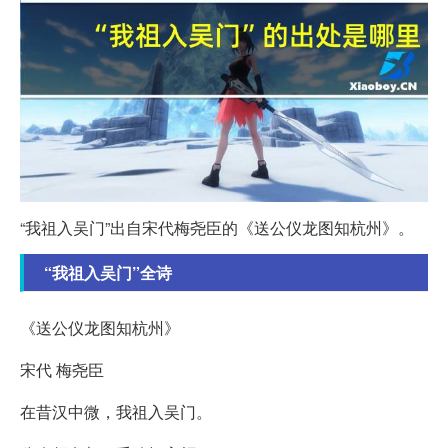
“我祖入吴门”出自宋代梅尧臣的《送公仪龙图知杭州》。
“我祖入吴门”全诗
《送公仪龙图知杭州》
宋代 梅尧臣
在昔汉中微，我祖入吴门。