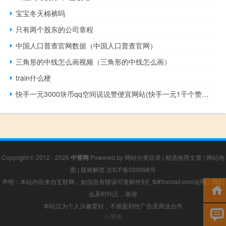
宝宝冬天棉裤吗
只有两个股东的公司章程
中国人口普查官网数据（中国人口普查官网）
三角形的中线怎么画视频（三角形的中线怎么画）
train什么梗
快手一元3000块币qq空间说说赞便宜网站(快手一元1千个赞平台)
Copyright © 2012 - 2026
中营网
Powered by
网站分类目录
|
精选推荐文章
|
网站地
图
|
疑难解答
京ICP备030098号
声明：本站内容来自互联网，如信息有错误可发邮件到f_fb#foxmail.com说明，我们
会及时纠正，谢谢
本站仅为个人兴趣爱好，不接盈利性广告及商业合作
小男孩