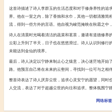
这首诗描述了诗人李群玉的生活态度和对于修身养性的追
界。他在一室之内，除了香烛和水巾，其他一切都清雅简
流，得到一些方外的言语。他自视为峻范掩映在秋霜之中
诗人在清晨时光喝着清洁的蔬菜和茗茶，邀请有道德修养
云彩上升到了半天，日子也在悠悠滑过。诗人认识到修行
未能达到金仙的境界。
最后，诗人决定以宁静来制止心之猿意，决心迷茫地开始
路。他预言自己将在未来的云壑间，寻找到一位可与之相
整首诗表达了诗人厌弃尘世，追求心灵安宁的愿望，同时
人交流，表达了对于超越尘世的向往和追求。整体氛围宁
网络标签