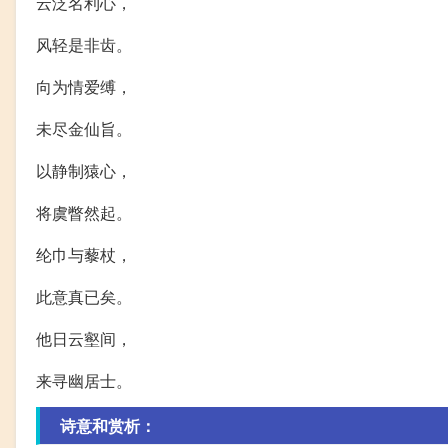
云泛名利心，
风轻是非齿。
向为情爱缚，
未尽金仙旨。
以静制猿心，
将虞瞥然起。
纶巾与藜杖，
此意真已矣。
他日云壑间，
来寻幽居士。
诗意和赏析：