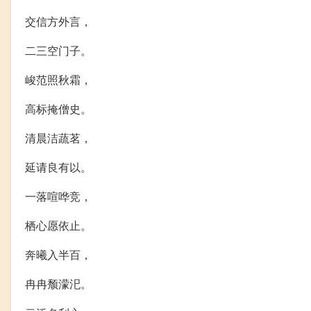
交信方外言，
二三空门子。
峻范照秋霜，
高标掩僧史。
清晨洁蔬茗，
延请良有以。
一落喧哗竞，
栖心愿依止。
奔曦入半百，
冉冉颓濛汜。