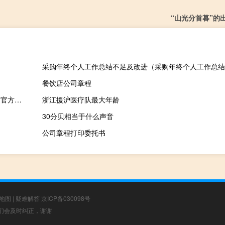
“山光分首暮”的
采购年终个人工作总结不足及改进（采购年终个人工作总结
餐饮店公司章程
滦州智慧教育电脑版 V3.1.8 官方版（滦州智慧教育电脑版 V3.1.8 官方版功能简介）
浙江援沪医疗队最大年龄
30分贝相当于什么声音
公司章程打印委托书
地图
|
疑难解答
京ICP备030098号
，我们会及时纠正，谢谢