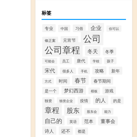
标签
企业
专业
习俗
中国
你可以
公司
元宵节
修正案
公司章程
冬天
冬季
唐代
员工
孩子
学校
可能会
宋代
攻略
新年
很多人
手机
春节
时间
春节期间
方式
梦幻西游
游戏
是一个
模板
的人
疫情
的是
独资
独资企业
章程
股东
股东会
能力
自己的
董事会
范本
英语
诗人
还不
都是