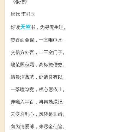
《饭僧》
唐代 李群玉
天竺
好读
书，为寻无生理。
焚香面金偈，一室唯巾水。
交信方外言，二三空门子。
峻范照秋霜，高标掩僧史。
清晨洁蔬茗，延请良有以。
一落喧哗竞，栖心愿依止。
奔曦入半百，冉冉颓濛汜。
云泛名利心，风轻是非齿。
向为情爱缚，未尽金仙旨。