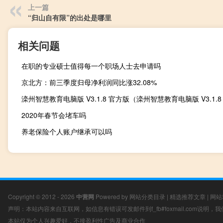
上一篇
“归山自有限”的出处是哪里
相关问题
在职的专业硕士值得每一个职场人士去申请吗
京北方：前三季度归母净利润同比涨32.08%
2020年春节会堵车吗
养老保险个人账户继承可以吗
Copyright © 2012 - 2026
中营网
Powered by
网站分类目录
|
精选推荐文章
|
网站
声明：本站内容来自互联网，如信息有错误可发邮件到f_fb#foxmail.com说明
本站仅为个人兴趣爱好，不接盈利性广告及商业合作