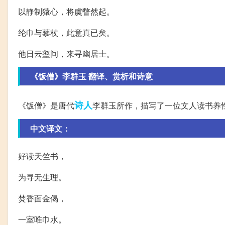
以静制猿心，将虞瞥然起。
纶巾与藜杖，此意真已矣。
他日云壑间，来寻幽居士。
《饭僧》李群玉 翻译、赏析和诗意
诗人
《饭僧》是唐代
李群玉所作，描写了一位文人读书养
中文译文：
好读天竺书，
为寻无生理。
焚香面金偈，
一室唯巾水。