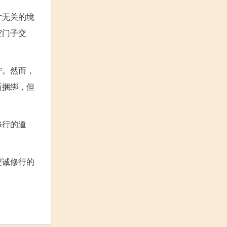
世无关的境
空门子交
宁。然而，
所捆绑，但
修行的道
虔诚修行的