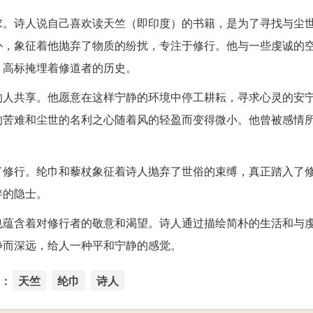
求。诗人说自己喜欢读天竺（即印度）的书籍，是为了寻找与尘
朴，象征着他抛弃了物质的纷扰，专注于修行。他与一些虔诚的
，高标掩埋着修道者的历史。
的人共享。他愿意在这样宁静的环境中停工耕耘，寻求心灵的安
的苦难和尘世的名利之心随着风的轻盈而变得微小。他曾被感情
了修行。纶巾和藜杖象征着诗人抛弃了世俗的束缚，真正踏入了
伴的隐士。
也蕴含着对修行者的敬意和渴望。诗人通过描绘简朴的生活和与
静而深远，给人一种平和宁静的感觉。
：
天竺
纶巾
诗人