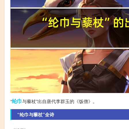
纶巾
“
与藜杖”出自唐代李群玉的《饭僧》。
“纶巾与藜杖”全诗