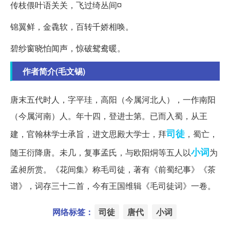
传枝偎叶语关关，飞过绮丛间¤
锦翼鲜，金毳软，百转千娇相唤。
碧纱窗晓怕闻声，惊破鸳鸯暖。
作者简介(毛文锡)
唐末五代时人，字平珪，高阳（今属河北人），一作南阳
（今属河南）人。年十四，登进士第。已而入蜀，从王
司徒
建，官翰林学士承旨，进文思殿大学士，拜
，蜀亡，
小词
随王衍降唐。未几，复事孟氏，与欧阳烔等五人以
为
孟昶所赏。《花间集》称毛司徒，著有《前蜀纪事》《茶
谱》，词存三十二首，今有王国维辑《毛司徒词》一卷。
网络标签：
司徒
唐代
小词