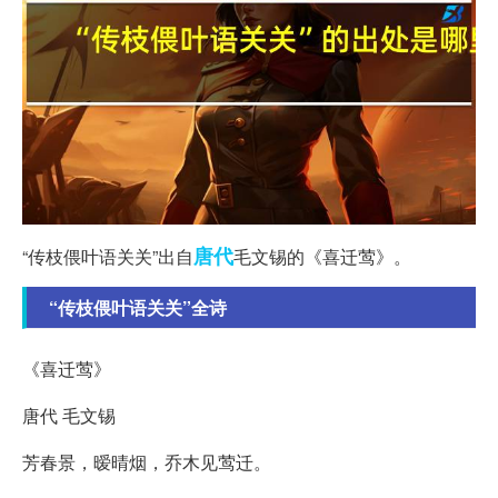
唐代
“传枝偎叶语关关”出自
毛文锡的《喜迁莺》。
“传枝偎叶语关关”全诗
《喜迁莺》
唐代 毛文锡
芳春景，暧晴烟，乔木见莺迁。