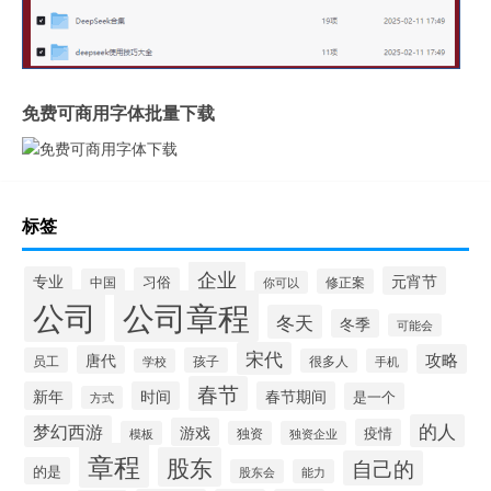
免费可商用字体批量下载
标签
企业
专业
元宵节
习俗
中国
修正案
你可以
公司
公司章程
冬天
冬季
可能会
宋代
攻略
唐代
员工
孩子
学校
很多人
手机
春节
新年
时间
春节期间
是一个
方式
的人
梦幻西游
游戏
疫情
模板
独资
独资企业
章程
股东
自己的
的是
股东会
能力