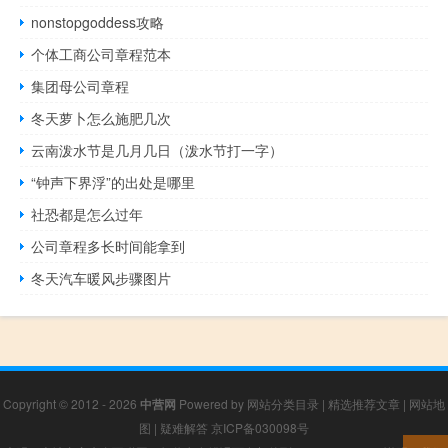
nonstopgoddess攻略
个体工商公司章程范本
集团母公司章程
冬天萝卜怎么施肥几次
云南泼水节是几月几日（泼水节打一字）
“钟声下界浮”的出处是哪里
社恐都是怎么过年
公司章程多长时间能拿到
冬天汽车暖风步骤图片
Copyright © 2012 - 2026
中营网
Powered by
网站分类目录
|
精选推荐文章
|
网站地
图
|
疑难解答
京ICP备030098号