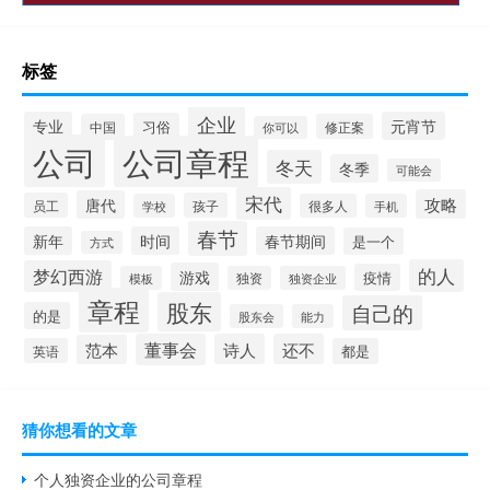
标签
企业
专业
元宵节
习俗
中国
修正案
你可以
公司
公司章程
冬天
冬季
可能会
宋代
攻略
唐代
员工
孩子
学校
很多人
手机
春节
新年
时间
春节期间
是一个
方式
的人
梦幻西游
游戏
疫情
模板
独资
独资企业
章程
股东
自己的
的是
股东会
能力
董事会
诗人
还不
范本
英语
都是
猜你想看的文章
个人独资企业的公司章程