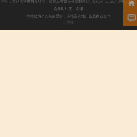
声明：本站内容来自互联网，如信息有错误可发邮件到f_fb#foxmail.com说明，我们
会及时纠正，谢谢
本站仅为个人兴趣爱好，不接盈利性广告及商业合作
小男孩