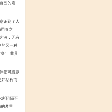
自己的震
意识到了人
为司春之
奔波，无有
中的又一种
身”，非具
伴侣可慰寂
思妇砧杵而
。
水所阻隔不
我的梦里