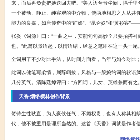
来，而后再负责把她送回去吧。“美人迈兮音尘阙，隔千里
一个被动、静止、纯客观的中介物，使两地相思之人从共仰
能力的良媒，如唐传奇中的“红娘”、“昆仑奴”和“黄衫客
张炎《词源》曰：“一曲之中，安能句句高妙？只要拍搭衬
也。”此篇以景语起，以情语结，经意之笔即在这一头一尾
全词用了不少对比手法，从时间方面看，当年与如今对比；从形
此词以健笔写柔情，属辞峭拔，风格与一般婉约词的软语
几分英气。清陈廷焯评曰：“方回词，儿女、英雄兼而有之
天香·烟络横林创作背景
贺铸生性耿直，为人豪侠任气，不媚权贵，也有人称其相貌
代，他不被重用是理所当然的。这首《天香》词就是作者
网络标签