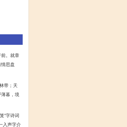
于前。就章
着情思盘
林带；天
野薄暮，境
“笼”字诗词
得一入声字介