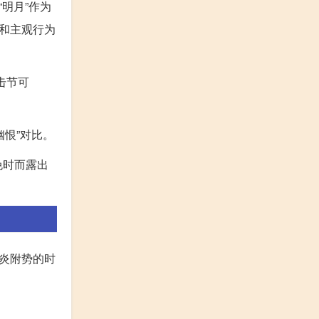
明月”作为
和主观行为
击节可
幽恨”对比。
免时而露出
炎附势的时