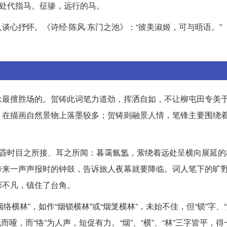
此处代指马。征骖，远行的马。
心抒怀。《诗经·陈风·东门之池》：“彼美淑姬，可与晤语。”
永最擅胜场的。贺铸此词笔力道劲，挥洒自如，不让柳屯田专美
，在描画自然景物上落墨较多；贺铸则融景人情，笔锋主要围绕
黄昏时目之所接、耳之所闻：暮霭氤氲，萦绕着远处呈横向展延的
传来一声声报时的钟鼓，告诉旅人夜幕就要降临。词人笔下的旷
彩不凡，镇住了台角。
烟络横林”，如作“烟锁横林”或“烟笼横林”，未始不佳，但“锁”字、
低而哑，而“络”为人声，短促有力。“烟”、“横”、“林”三字皆平，