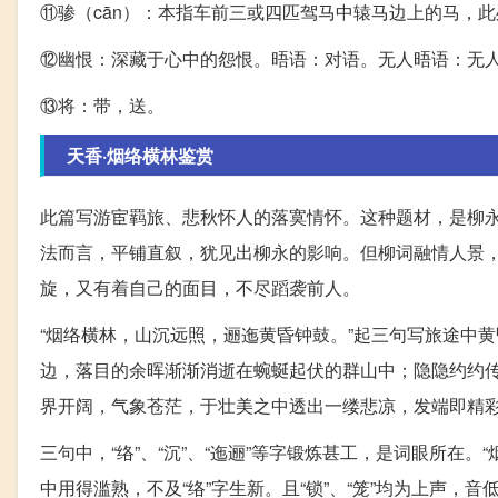
⑪骖（cān）：本指车前三或四匹驾马中辕马边上的马，
⑫幽恨：深藏于心中的怨恨。晤语：对语。无人晤语：无人谈
⑬将：带，送。
天香·烟络横林鉴赏
此篇写游宦羁旅、悲秋怀人的落寞情怀。这种题材，是柳
法而言，平铺直叙，犹见出柳永的影响。但柳词融情人景
旋，又有着自己的面目，不尽蹈袭前人。
“烟络横林，山沉远照，逦迤黄昏钟鼓。”起三句写旅途中
边，落目的余晖渐渐消逝在蜿蜒起伏的群山中；隐隐约约
界开阔，气象苍茫，于壮美之中透出一缕悲凉，发端即精
三句中，“络”、“沉”、“迤逦”等字锻炼甚工，是词眼所在。“
中用得滥熟，不及“络”字生新。且“锁”、“笼”均为上声，音