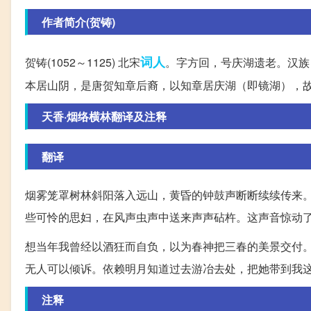
作者简介(贺铸)
词人
贺铸(1052～1125) 北宋
。字方回，号庆湖遗老。汉族
本居山阴，是唐贺知章后裔，以知章居庆湖（即镜湖），
天香·烟络横林翻译及注释
翻译
烟雾笼罩树林斜阳落入远山，黄昏的钟鼓声断断续续传来
些可怜的思妇，在风声虫声中送来声声砧杵。这声音惊动
想当年我曾经以酒狂而自负，以为春神把三春的美景交付
无人可以倾诉。依赖明月知道过去游冶去处，把她带到我
注释