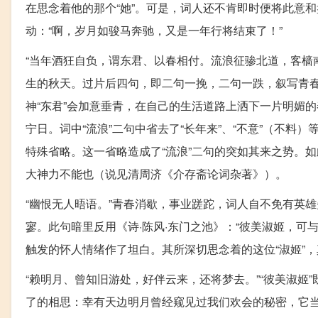
在思念着他的那个“她”。可是，词人还不肯即时便将此意
动：“啊，岁月如骏马奔驰，又是一年行将结束了！”
“当年酒狂自负，谓东君、以春相付。流浪征骖北道，客樯
生的秋天。过片后四句，即二句一挽，二句一跌，叙写青
神“东君”会加意垂青，在自己的生活道路上洒下一片明媚
宁日。词中“流浪”二句中省去了“长年来”、“不意”（不料
特殊省略。这一省略造成了“流浪”二句的突如其来之势。
大神力不能也（说见清周济《介存斋论词杂著》）。
“幽恨无人晤语。”青春消歇，事业蹉跎，词人自不免有英
寥。此句暗里反用《诗·陈风·东门之池》：“彼美淑姬，可
触发的怀人情绪作了坦白。其所深切思念着的这位“淑姬”，
“赖明月、曾知旧游处，好伴云来，还将梦去。”“彼美淑
了的相思：幸有天边明月曾经窥见过我们欢会的秘密，它