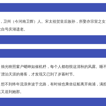
，卫州（今河南卫辉）人。宋太祖贺皇后族孙，所娶亦宗室之女
故自号庆湖遗老。
。烛光映照窗户蟋蟀如催机杼，每个人都怨恨这清秋的风露。睡
了漂泊天涯的倦客，才发现又已到了岁暮时节。
。想不到终年流浪奔波于北路，有时候也乘坐征船离开南浦，满
这又送到她那。