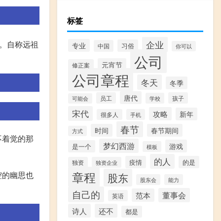
标签
企业
。自称远祖
专业
习俗
中国
你可以
公司
元宵节
修正案
公司章程
冬天
冬季
唐代
员工
孩子
学校
可能会
宋代
攻略
新年
很多人
手机
春节
时间
春节期间
方式
不着觉的那
梦幻西游
游戏
是一个
模板
的人
疫情
的是
独资
独资企业
章程
腔的幽思也
股东
股东会
能力
自己的
董事会
范本
英语
诗人
还不
都是