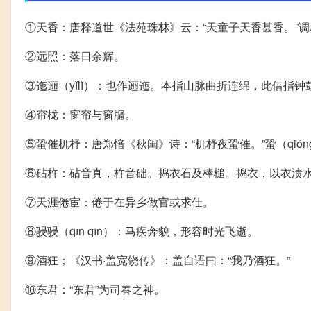
①天香：唐释道世《法苑珠林》云：“天童子天香甚香。”
②远照：落日余辉。
③迤逦（yǐlǐ）：也作逦迤。本指山脉曲折连绵，此借指
④帘栊：窗帘与窗牖。
⑤蛩催机杼：唐郑愔《秋闺》诗：“机杼夜蛩催。”蛩（qión
⑥砧杵：砧音真，杵音础。捣衣石及棒槌。捣衣，以衣渍
⑦天涯倦宦：倦于在异乡做官或求仕。
⑧骎骎（qīn qīn）：马疾奔貌，形容时光飞逝。
⑨酒狂；《汉书·盖宽饶传》：盖自语曰：“我乃酒狂。”
⑩东君：“东君”为司春之神。