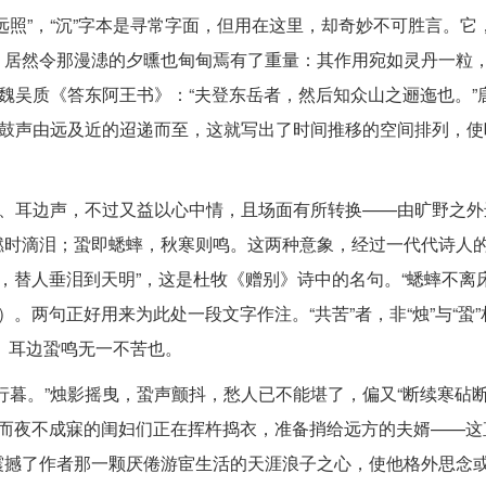
远照”，“沉”字本是寻常字面，但用在这里，却奇妙不可胜言。它
，居然令那漫漶的夕曛也甸甸焉有了重量：其作用宛如灵丹一粒
国魏吴质《答东阿王书》：“夫登东岳者，然后知众山之逦迤也。”
钟鼓声由远及近的迢递而至，这就写出了时间推移的空间排列，使
景、耳边声，不过又益以心中情，且场面有所转换——由旷野之外
燃时滴泪；蛩即蟋蟀，秋寒则鸣。这两种意象，经过一代代诗人
惜别，替人垂泪到天明”，这是杜牧《赠别》诗中的名句。“蟋蟀不离
。两句正好用来为此处一段文字作注。“共苦”者，非“烛”与“蛩
影、耳边蛩鸣无一不苦也。
暮。”烛影摇曳，蛩声颤抖，愁人已不能堪了，偏又“断续寒砧断
人而夜不成寐的闺妇们正在挥杵捣衣，准备捎给远方的夫婿——这
震撼了作者那一颗厌倦游宦生活的天涯浪子之心，使他格外思念