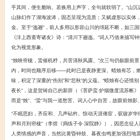
乎其间，便生脆响。若换用上声字，全句就软弱了。“山沉
山脉幻作了湖海波涛，固态呈现为流质；又赋虚形以实体
金。至于“迤逦”，前人多用以形容山川的绵延不断，如三
《沣上西斋寄诸友》诗：“清川下逦迤。”词人巧借来描写
化为视觉形象。
“烛映帘栊，蛩催机杼，共苦清秋风露。”次三句仍叙眼前
内，时间也顺序后移——此时已是夜静更深。蜡烛有芯，
咏，积淀了深重的“伤别”和“悲秋”的义蕴。“蜡烛有心还
夜长”，这是贺铸自己的新辞（《菩萨蛮·炉烟微度流苏帐》）
而是“烛”、“蛩”与我一道愁苦。词人心中自苦，故眼前烛
“不眠思妇，齐应和、几声砧杵。惊动天涯倦宦，驭骏岁华行
声和月到帘栊”（李煜《捣练子令·深院静》），因思念征
人类情感的声音，当然比黄昏钟鼓、暮夜虫鸣更加强烈地