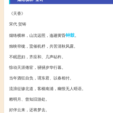
《天香》
宋代 贺铸
钟鼓
烟络横林，山沈远照，迤逦黄昏
。
烛映帘栊，蛩催机杼，共苦清秋风露。
不眠思妇，齐应和、几声砧杵。
惊动天涯倦宦，骎骎岁华行暮。
当年酒狂自负，谓东君、以春相付。
流浪征骖北道，客樯南浦，幽恨无人晤语。
赖明月、曾知旧游处。
好伴云来，还将梦去。