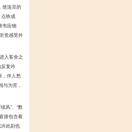
，使连亘的
，点铁成
唐韦应物
听觉感受外
进入客舍之
的反复吟
床，伴人愁
”相与为苦，
续风”、“数
直接包含着
或许此刻也