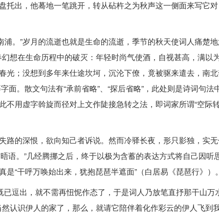
和盘托出，他蓦地一笔跳开，转从砧杵之为秋声这一侧面来写它对
南浦。”岁月的流逝也就是生命的流逝，季节的秋天使词人痛楚地
春幻想在生命历程中的破灭：年轻时尚气使酒，自视甚高，满以
的春光；没想到多年来仕途坎坷，沉沦下僚，竟被驱来遣去，南北
）等字面。散文句法有“承前省略”、“探后省略”，此处则是诗词句法
如此不用虚字斡旋而径对上文作陡接急转之法，即词家所谓“空际转
雄失路的深恨，欲向知己者诉说。然而冷驿长夜，形只影独，实无
与晤语。”几经腾挪之后，终于以极为含蓄的表达方式将自己因听
真是“干呼万唤始出来，犹抱琵琶半遮面”（白居易《琵琶行》）
姬”既已逗出，就不需再忸怩作态了，于是词人乃放笔直抒那干山万
当然认识伊人的家了，那么，就请它陪伴着化作彩云的伊人飞到