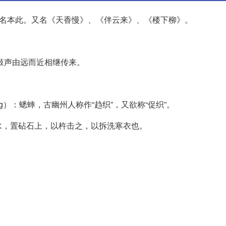
调名本此。又名《天香慢》、《伴云来》、《楼下柳》。
钟鼓声由远而近相继传来。
g）：蟋蟀，古幽州人称作“趋织”，又欲称“促织”。
水，置砧石上，以杵击之，以拆洗寒衣也。