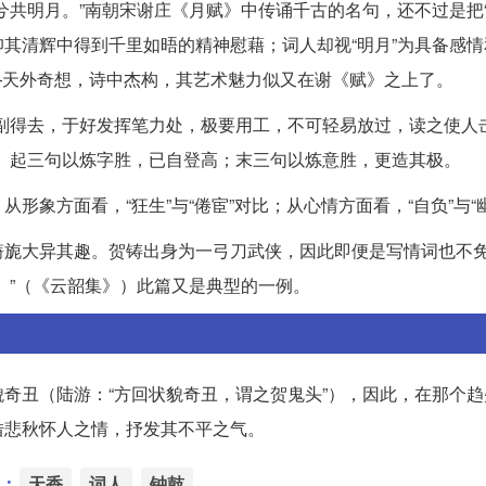
兮共明月。”南朝宋谢庄《月赋》中传诵千古的名句，还不过是把“
其清辉中得到千里如晤的精神慰藉；词人却视“明月”为具备感情
”——天外奇想，诗中杰构，其艺术魅力似又在谢《赋》之上了。
副得去，于好发挥笔力处，极要用工，不可轻易放过，读之使人
。起三句以炼字胜，已自登高；末三句以炼意胜，更造其极。
象方面看，“狂生”与“倦宦”对比；从心情方面看，“自负”与“
旖旎大异其趣。贺铸出身为一弓刀武侠，因此即便是写情词也不
。”（《云韶集》）此篇又是典型的一例。
奇丑（陆游：“方回状貌奇丑，谓之贺鬼头”），因此，在那个趋
借悲秋怀人之情，抒发其不平之气。
：
天香
词人
钟鼓