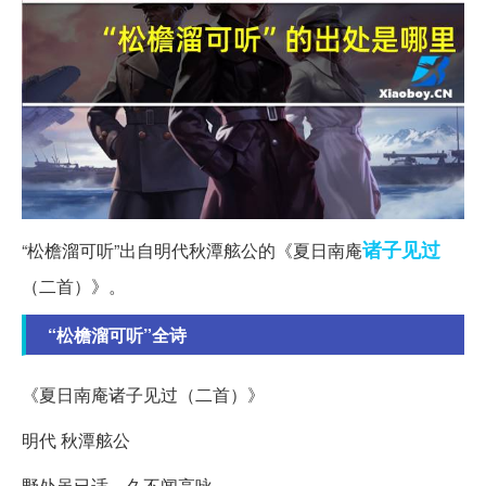
诸子
见过
“松檐溜可听”出自明代秋潭舷公的《夏日南庵
（二首）》。
“松檐溜可听”全诗
《夏日南庵诸子见过（二首）》
明代 秋潭舷公
野处虽已适，久不闻高咏。