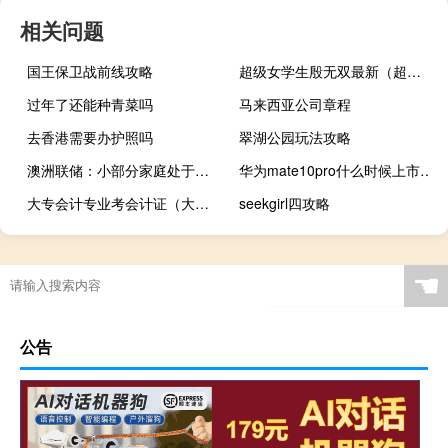
相关问题
国王保卫战前线攻略
超级女学生殷无双最新（超级女学生）
过年了还能种青菜吗
马来西亚公司章程
去香港需要办护照吗
翠湖公园玩法攻略
澳洲联储：小部分家庭处于早期金融压力阶段但比例正在上升失业率的任何增加都会加大压力但不太可能对整个系统构成威胁
华为mate10pro什么时候上市（关于华为mate10pro什么时候上市的介绍）
大专会计专业考会计证（大专会计专业课程）
seekgirl四攻略
☚
公告