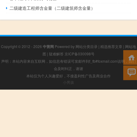
二级建造工程师含金量（二级建筑师含金量）
Copyright © 2012 - 2026
中营网
Powered by
网站分类目录
|
精选推荐文章
|
网站地
图
|
疑难解答
京ICP备030098号
声明：本站内容来自互联网，如信息有错误可发邮件到f_fb#foxmail.com说明，我们
会及时纠正，谢谢
本站仅为个人兴趣爱好，不接盈利性广告及商业合作
小男孩