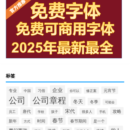
标签
企业
专业
元宵节
习俗
中国
修正案
你可以
公司
公司章程
冬天
冬季
可能会
宋代
攻略
唐代
员工
孩子
学校
很多人
手机
春节
新年
时间
春节期间
是一个
方式
的人