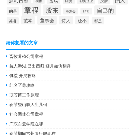
梦幻西游
游戏
疫情
模板
独资
独资企业
章程
股东
自己的
的是
股东会
能力
董事会
诗人
还不
范本
英语
都是
猜你想看的文章
畜牧养殖公司章程
杭人游湖,巳出酉归,避月如仇翻译
饥荒 开局攻略
红名至尊攻略
取芯筒工作原理
春节登山叹人生几何
社会团体公司章程
广东白云学院在哪
春节期间常州限行吗现在