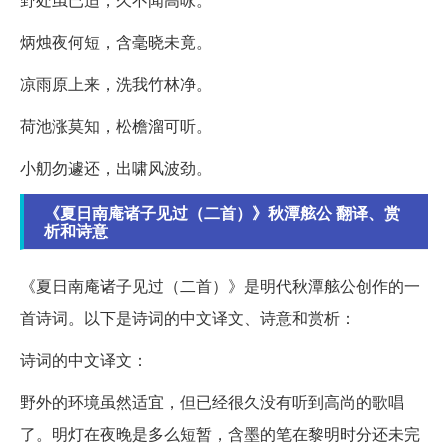
炳烛夜何短，含毫晓未竟。
凉雨原上来，洗我竹林净。
荷池涨莫知，松檐溜可听。
小舠勿遽还，出啸风波劲。
《夏日南庵诸子见过（二首）》秋潭舷公 翻译、赏
析和诗意
《夏日南庵诸子见过（二首）》是明代秋潭舷公创作的一
首诗词。以下是诗词的中文译文、诗意和赏析：
诗词的中文译文：
野外的环境虽然适宜，但已经很久没有听到高尚的歌唱
了。明灯在夜晚是多么短暂，含墨的笔在黎明时分还未完