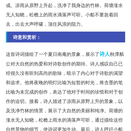
成。凉雨从原野上升起，洗净了我身边的竹林。荷塘涨水
无人知晓，松檐上的雨水滴落声可听。小船不要急着回
去，出去大声呼啸，顶住风浪的阻力。
诗意和赏析：
诗人
这首诗词描绘了一个夏日南庵的景象，展示了
秋潭舷
公对大自然的热爱和对诗歌创作的期待。诗人感叹自己已
经很久没有听到高尚的歌咏，暗示了内心对于诗歌的渴望
和追求。他将夜晚的明灯比喻为短暂的时光，将含墨的笔
比喻为未完成的创作，表达了他对于时间的珍惜和对于创
作的迫切。接着，诗人描述了凉雨从原野上升的景象，以
及洗净竹林的情景，展示了大自然的美丽和纯净。荷塘的
涨水无人知晓，松檐上雨水的滴落声可听，通过描绘这些
自然景物的细节，使诗词更加生动。最后，诗人呼吁小船