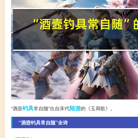
钓具
陆游
“酒壼
常自随”出自宋代
的《玉局歌》。
“酒壼钓具常自随”全诗