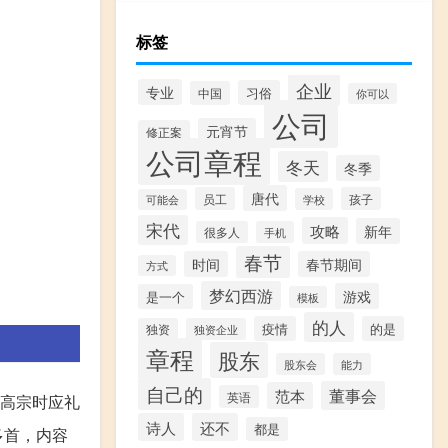
标签
企业
专业
习俗
中国
你可以
公司
元宵节
修正案
公司章程
冬天
冬季
唐代
员工
孩子
学校
可能会
宋代
攻略
新年
很多人
手机
春节
时间
春节期间
方式
梦幻西游
游戏
是一个
模板
的人
疫情
的是
独资
独资企业
章程
股东
股东会
能力
自己的
董事会
范本
英语
高宗时应礼
诗人
还不
都是
多首，内容