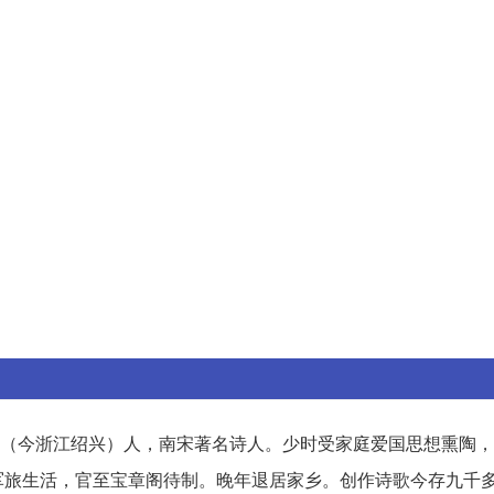
（今浙江绍兴）人，南宋著名诗人。少时受家庭爱国思想熏陶，
军旅生活，官至宝章阁待制。晚年退居家乡。创作诗歌今存九千