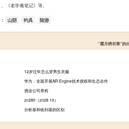
》、《老学庵笔记》等。
：
山阴
钓具
陆游
“霜月绣衣寒”的
12岁过年怎么穿男生衣服
华为：全面开展AR Engine技术授权和生态合作
酒业公司章程
zn280（zn28 10）
分析基和收到基的区别