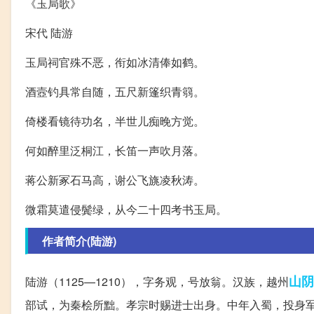
《玉局歌》
宋代 陆游
玉局祠官殊不恶，衔如冰清俸如鹤。
酒壼钓具常自随，五尺新篷织青篛。
倚楼看镜待功名，半世儿痴晚方觉。
何如醉里泛桐江，长笛一声吹月落。
蒋公新冢石马高，谢公飞旐凌秋涛。
微霜莫遣侵鬓绿，从今二十四考书玉局。
作者简介(陆游)
山阴
陆游（1125—1210），字务观，号放翁。汉族，越州
部试，为秦桧所黜。孝宗时赐进士出身。中年入蜀，投身