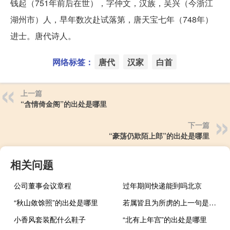
钱起（751年前后在世），字仲文，汉族，吴兴（今浙江
湖州市）人，早年数次赴试落第，唐天宝七年（748年）
进士。唐代诗人。
网络标签：
唐代
汉家
白首
上一篇
“含情倚金阁”的出处是哪里
下一篇
“豪荡仍欺陌上郎”的出处是哪里
相关问题
公司董事会议章程
过年期间快递能到吗北京
“秋山敛馀照”的出处是哪里
若属皆且为所虏的上一句是什么
小香风套装配什么鞋子
“北有上年宫”的出处是哪里