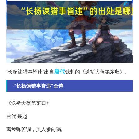
唐代
“长杨谏猎事皆违”出自
钱起的《送褚大落第东归》。
“长杨谏猎事皆违”全诗
《送褚大落第东归》
唐代 钱起
离琴弹苦调，美人惨向隅。