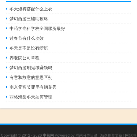
冬天短裤搭配什么上衣
梦幻西游三辅助攻略
中药学专科学校全国哪所最好
过春节有什么功效
冬天是不是没有螃蜞
养老院公司章程
梦幻西游刷鬼域赚钱吗
有意和故意的意思区别
南京元宵节哪里有烟花秀
丽格海棠冬天如何管理
Copyright © 2012 - 2026
中营网
Powered by
网站分类目录
|
精选推荐文章
|
网站地