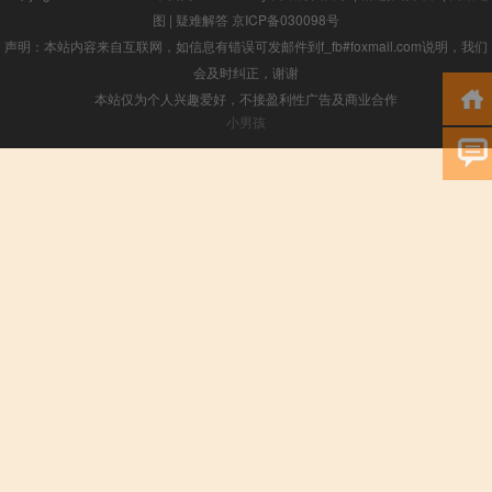
图
|
疑难解答
京ICP备030098号
声明：本站内容来自互联网，如信息有错误可发邮件到f_fb#foxmail.com说明，我们
会及时纠正，谢谢
本站仅为个人兴趣爱好，不接盈利性广告及商业合作
小男孩