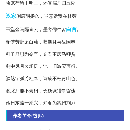
顷来荷策干明主，还复扁舟归五湖。
汉家
侧席明扬久，岂意遗贤在林薮。
白首
玉堂金马隔青云，墨客儒生皆
。
昨梦芳洲采白蘋，归期且喜故园春。
稚子只思陶令至，文君不厌马卿贫。
剡中风月久相忆，池上旧游应再得。
酒熟宁孤芳杜春，诗成不枉青山色。
念此那能不羡归，长杨谏猎事皆违。
他日东流一乘兴，知君为我扫荆扉。
作者简介(钱起)