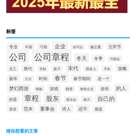
标签
企业
专业
元宵节
习俗
中国
修正案
你可以
公司
公司章程
冬天
冬季
可能会
宋代
攻略
唐代
员工
孩子
学校
很多人
手机
春节
新年
时间
春节期间
是一个
方式
的人
梦幻西游
游戏
疫情
模板
独资
独资企业
章程
股东
自己的
的是
股东会
能力
董事会
诗人
还不
范本
英语
都是
猜你想看的文章