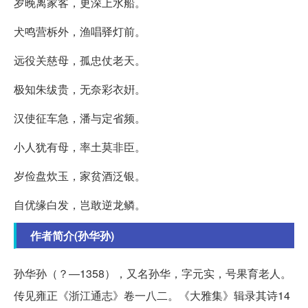
岁晚离家客，更深上水船。
犬鸣营柝外，渔唱驿灯前。
远役关慈母，孤忠仗老天。
极知朱绂贵，无奈彩衣姸。
汉使征车急，潘与定省频。
小人犹有母，率土莫非臣。
岁俭盘炊玉，家贫酒泛银。
自优缘白发，岂敢逆龙鳞。
作者简介(孙华孙)
孙华孙（？―1358），又名孙华，字元实，号果育老人。
传见雍正《浙江通志》卷一八二。《大雅集》辑录其诗14