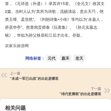
首，《元诗选（补遗）》录其诗15首。《全元文》收其文
2篇。当时人认为“其所为诗歌，流丽清远，意出天巧，绝
类王维、孟浩然”。《列朝诗集•小传》等均以为“永嘉人，
侨居华亭”。然查阅贡师泰《玩斋集》、《孙元实墓志
铭》，华似为孙父移居松江后才出生。存疑。
农家乐旅游网
网络标签：
元代
嘉禾
老天
上一篇
“未成一军已出战”的出处是哪里
下一篇
“绵代更膺期”的出处是哪里
相关问题