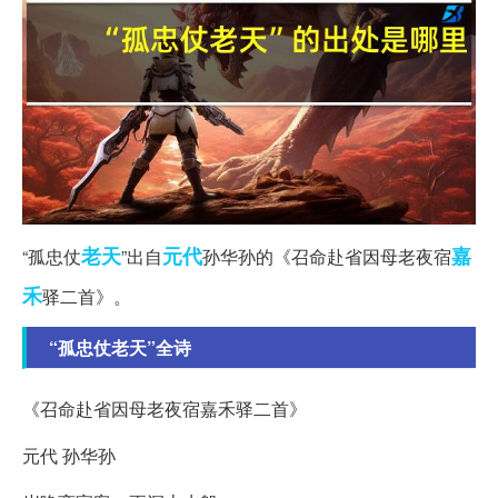
老天
元代
嘉
“孤忠仗
”出自
孙华孙的《召命赴省因母老夜宿
禾
驿二首》。
“孤忠仗老天”全诗
《召命赴省因母老夜宿嘉禾驿二首》
元代 孙华孙