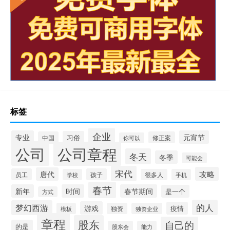
标签
企业
专业
元宵节
习俗
中国
修正案
你可以
公司
公司章程
冬天
冬季
可能会
宋代
攻略
唐代
员工
孩子
学校
很多人
手机
春节
新年
时间
春节期间
是一个
方式
的人
梦幻西游
游戏
疫情
模板
独资
独资企业
章程
股东
自己的
的是
股东会
能力