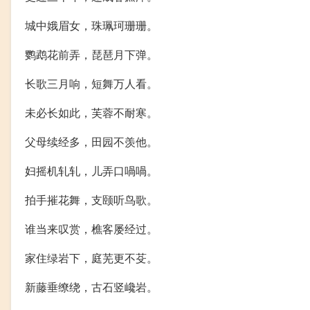
城中娥眉女，珠珮珂珊珊。
鹦鹉花前弄，琵琶月下弹。
长歌三月响，短舞万人看。
未必长如此，芙蓉不耐寒。
父母续经多，田园不羡他。
妇摇机轧轧，儿弄口喎喎。
拍手摧花舞，支颐听鸟歌。
谁当来叹赏，樵客屡经过。
家住绿岩下，庭芜更不芟。
新藤垂缭绕，古石竖巉岩。