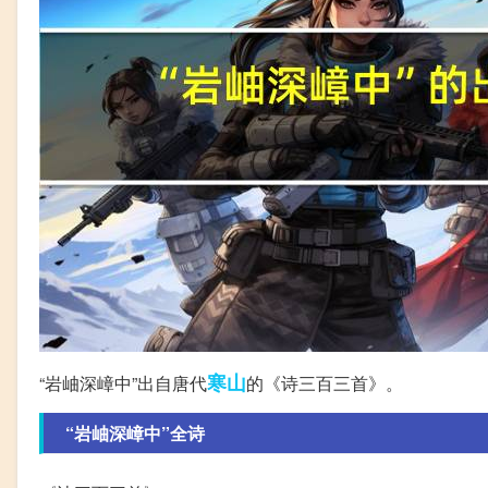
寒山
“岩岫深嶂中”出自唐代
的《诗三百三首》。
“岩岫深嶂中”全诗