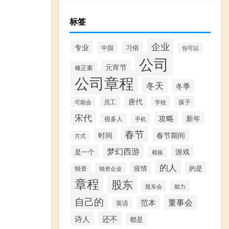
标签
企业
专业
习俗
中国
你可以
公司
元宵节
修正案
公司章程
冬天
冬季
唐代
员工
孩子
学校
可能会
宋代
攻略
新年
很多人
手机
春节
时间
春节期间
方式
梦幻西游
游戏
是一个
模板
的人
疫情
的是
独资
独资企业
章程
股东
股东会
能力
自己的
董事会
范本
英语
诗人
还不
都是