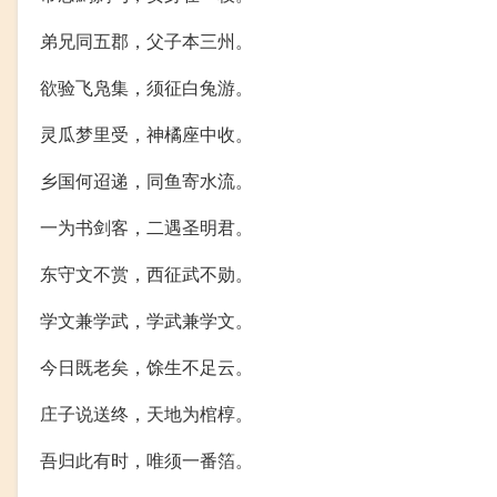
弟兄同五郡，父子本三州。
欲验飞凫集，须征白兔游。
灵瓜梦里受，神橘座中收。
乡国何迢递，同鱼寄水流。
一为书剑客，二遇圣明君。
东守文不赏，西征武不勋。
学文兼学武，学武兼学文。
今日既老矣，馀生不足云。
庄子说送终，天地为棺椁。
吾归此有时，唯须一番箔。