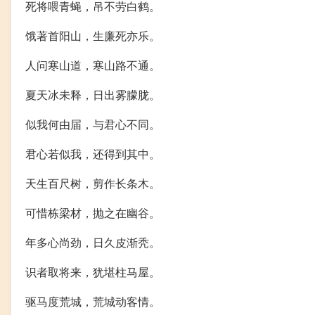
死将喂青蝇，吊不劳白鹤。
饿著首阳山，生廉死亦乐。
人问寒山道，寒山路不通。
夏天冰未释，日出雾朦胧。
似我何由届，与君心不同。
君心若似我，还得到其中。
天生百尺树，剪作长条木。
可惜栋梁材，抛之在幽谷。
年多心尚劲，日久皮渐秃。
识者取将来，犹堪柱马屋。
驱马度荒城，荒城动客情。