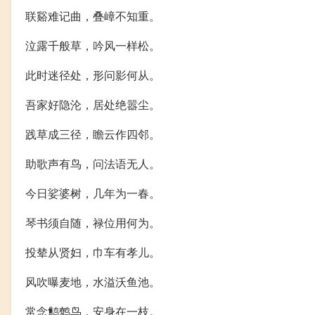
联谿难记曲，叠嶂不知重。
泣露千般草，吟风一样松。
此时迷径处，形问影何从。
吾家好隐沦，居处绝嚣尘。
践草成三径，瞻云作四邻。
助歌声有鸟，问法语无人。
今日娑婆树，几年为一春。
琴书须自随，禄位用何为。
投辇从贤妇，巾车有孝儿。
风吹曝麦地，水溢沃鱼池。
常念鹪鹩鸟，安身在一枝。