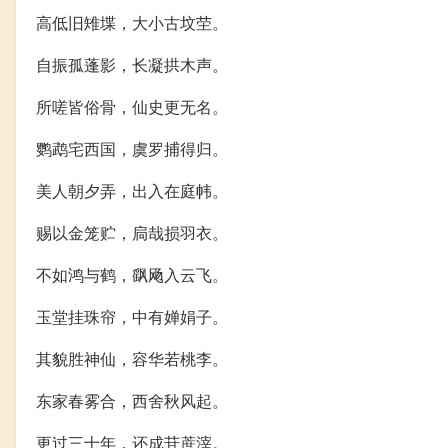
高低旧雉堞，大小古坟茔。
自振孤蓬影，长凝拱木声。
所嗟皆俗骨，仙史更无名。
鹦鹉宅西国，虞罗捕得归。
美人朝夕弄，出入在庭帏。
赐以金笼贮，扃哉损羽衣。
不如鸿与鹤，飖飏入云飞。
玉堂挂珠帘，中有婵娟子。
其貌胜神仙，容华若桃李。
东家春雾合，西舍秋风起。
更过三十年，还成苷蔗滓。