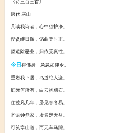
《诗三百三首》
唐代 寒山
凡读我诗者，心中须护净。
悭贪继日廉，谄曲登时正。
驱遣除恶业，归依受真性。
今日
得佛身，急急如律令。
重岩我卜居，鸟道绝人迹。
庭际何所有，白云抱幽石。
住兹凡几年，屡见春冬易。
寄语钟鼎家，虚名定无益。
可笑寒山道，而无车马踪。