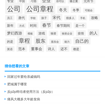
企业
专业
元宵节
习俗
中国
修正案
你可以
公司
公司章程
冬天
冬季
可能会
宋代
攻略
唐代
员工
孩子
学校
很多人
手机
春节
新年
时间
春节期间
是一个
方式
的人
梦幻西游
游戏
疫情
模板
独资
独资企业
章程
股东
自己的
的是
股东会
能力
董事会
诗人
还不
范本
英语
都是
猜你想看的文章
回家过年要给亲戚钱吗
肥城属于哪里
反p2p终结者使用方法（反p2p）
痛风大概多大年龄发病