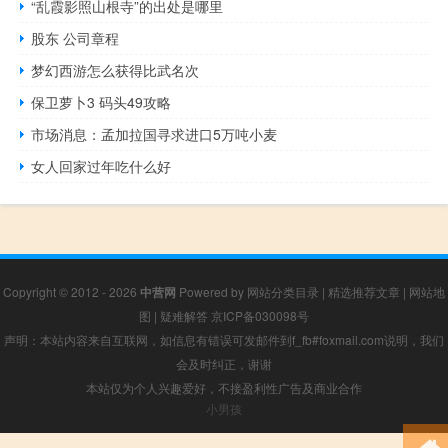
“乱霞影照山根寺”的出处是哪里
股东 公司章程
梦幻西游怎么获得比武名次
保卫萝卜3 码头49攻略
市场消息：孟加拉国寻求进口5万吨小麦
女人回家过年吃什么好
Copyright © 2012 - 2026
中营网
Powered by
网站分类目录
|
精选推荐文章
|
网站地
图
|
疑难解答
京ICP备030098号
声明：本站内容来自互联网，如信息有错误可发邮件到f_fb#foxmail.com说明，我们
会及时纠正，谢谢
本站仅为个人兴趣爱好，不接盈利性广告及商业合作
小男孩