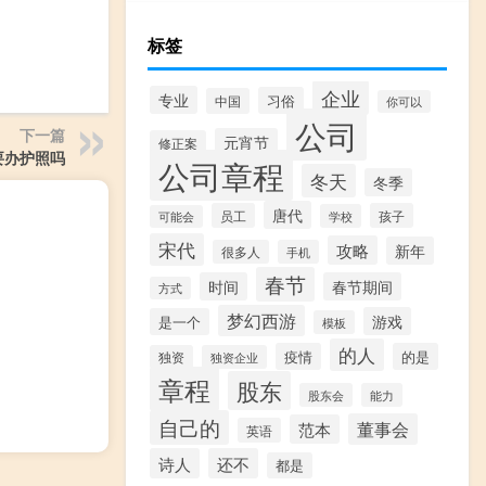
标签
企业
专业
习俗
中国
你可以
公司
下一篇
元宵节
修正案
要办护照吗
公司章程
冬天
冬季
唐代
员工
孩子
学校
可能会
宋代
攻略
新年
很多人
手机
春节
时间
春节期间
方式
梦幻西游
游戏
是一个
模板
的人
疫情
的是
独资
独资企业
章程
股东
股东会
能力
自己的
董事会
范本
英语
诗人
还不
都是