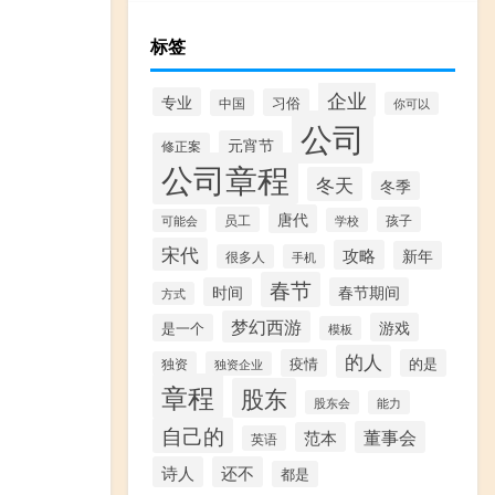
标签
企业
专业
习俗
中国
你可以
公司
元宵节
修正案
公司章程
冬天
冬季
唐代
员工
孩子
学校
可能会
宋代
攻略
新年
很多人
手机
春节
时间
春节期间
方式
梦幻西游
游戏
是一个
模板
的人
疫情
的是
独资
独资企业
章程
股东
股东会
能力
自己的
董事会
范本
英语
诗人
还不
都是