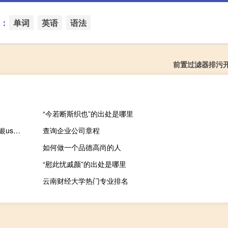
：
单词
英语
语法
前置过滤器排污
“今若断斯织也”的出处是哪里
吴江农商行网银usbkey管理工具 V1.0.3 三合一版（吴江农商行网银usbkey管理工具 V1.0.3 三合一版功能简介）
查询企业公司章程
如何做一个品德高尚的人
“慰此忧戚颜”的出处是哪里
云南财经大学热门专业排名