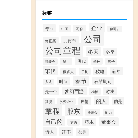
标签
企业
专业
习俗
中国
你可以
公司
元宵节
修正案
公司章程
冬天
冬季
唐代
员工
孩子
学校
可能会
宋代
攻略
新年
很多人
手机
春节
时间
春节期间
方式
梦幻西游
游戏
是一个
模板
的人
疫情
的是
独资
独资企业
章程
股东
股东会
能力
自己的
董事会
范本
英语
诗人
还不
都是