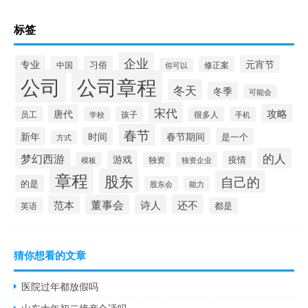
标签
企业
专业
元宵节
习俗
中国
修正案
你可以
公司
公司章程
冬天
冬季
可能会
宋代
攻略
唐代
员工
孩子
学校
很多人
手机
春节
新年
时间
春节期间
是一个
方式
的人
梦幻西游
游戏
疫情
模板
独资
独资企业
章程
股东
自己的
的是
股东会
能力
董事会
诗人
还不
范本
英语
都是
猜你想看的文章
医院过年都放假吗
山东大年初二接亲合适吗