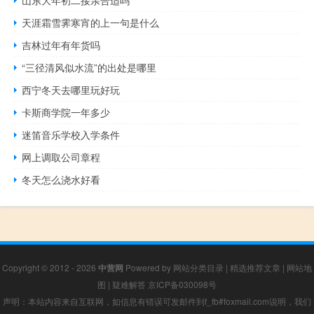
天涯霜雪霁寒宵的上一句是什么
吉林过年有年货吗
“三径清风似水流”的出处是哪里
西宁冬天去哪里玩好玩
卡斯商学院一年多少
迷笛音乐学校入学条件
网上调取公司章程
冬天怎么浇水好看
Copyright © 2012 - 2026
中营网
Powered by
网站分类目录
|
精选推荐文章
|
网站地
图
|
疑难解答
京ICP备030098号
声明：本站内容来自互联网，如信息有错误可发邮件到f_fb#foxmail.com说明，我们