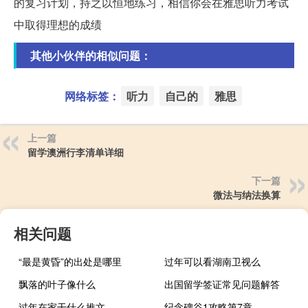
的复习计划，持之以恒地练习，相信你会在雅思听力考试
中取得理想的成绩
其他小伙伴的相似问题：
网络标签：
听力
自己的
雅思
上一篇
留学澳洲行李清单详细
下一篇
微法与纳法换算
相关问题
“最是黄昏”的出处是哪里
过年可以看湖南卫视么
飘落的叶子像什么
出国留学签证常见问题解答
过年在家干什么推文
纪念碑谷1攻略第7章