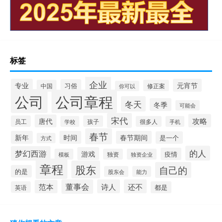
标签
企业
专业
元宵节
习俗
中国
修正案
你可以
公司
公司章程
冬天
冬季
可能会
宋代
攻略
唐代
员工
孩子
学校
很多人
手机
春节
新年
时间
春节期间
是一个
方式
的人
梦幻西游
游戏
疫情
模板
独资
独资企业
章程
股东
自己的
的是
股东会
能力
董事会
诗人
还不
范本
英语
都是