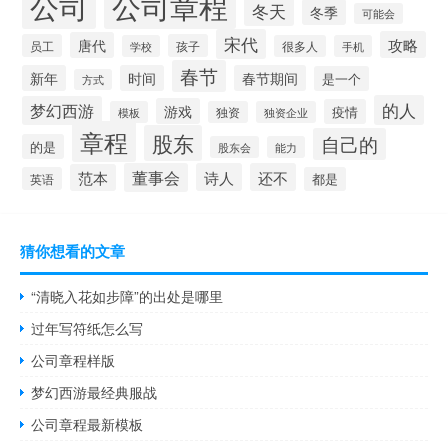
公司
公司章程
冬天
冬季
可能会
宋代
攻略
唐代
员工
孩子
学校
很多人
手机
春节
新年
时间
春节期间
是一个
方式
的人
梦幻西游
游戏
疫情
模板
独资
独资企业
章程
股东
自己的
的是
股东会
能力
董事会
诗人
还不
范本
英语
都是
猜你想看的文章
“清晓入花如步障”的出处是哪里
过年写符纸怎么写
公司章程样版
梦幻西游最经典服战
公司章程最新模板