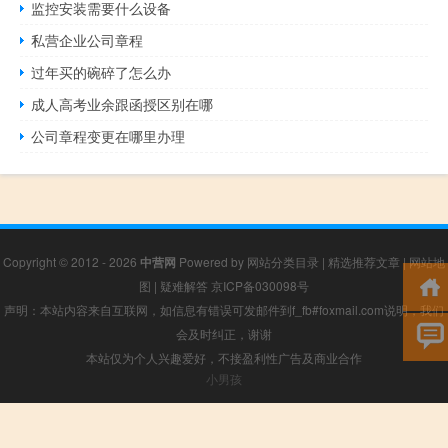
监控安装需要什么设备
私营企业公司章程
过年买的碗碎了怎么办
成人高考业余跟函授区别在哪
公司章程变更在哪里办理
Copyright © 2012 - 2026
中营网
Powered by
网站分类目录
|
精选推荐文章
|
网站地
图
|
疑难解答
京ICP备030098号
声明：本站内容来自互联网，如信息有错误可发邮件到f_fb#foxmail.com说明，我们
会及时纠正，谢谢
本站仅为个人兴趣爱好，不接盈利性广告及商业合作
小男孩