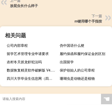
上一篇
放屁虫长什么样子
下一篇
m键用哪个手指按
相关问题
公司内部章程
伪中国语什么梗
留学艺术管理专业申请要求
履约保函和履约保证金的区别
农村冬天抓龙虾犯法吗
出国留学
数据恢复精灵软件破解版 V4.4.0.435 永久注册版（数据恢复精灵软件破解版 V4.4.0.435 永久注册版功能简介）
保护创始人的公司章程
四川大学毕业生信息网（四川广播电视大学毕业生登记表打印平台）
珊瑚虫是动物还是植物
☚