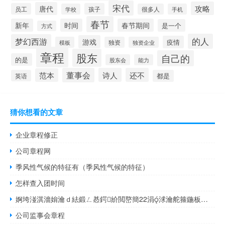
宋代
攻略
唐代
员工
孩子
学校
很多人
手机
春节
新年
时间
春节期间
是一个
方式
的人
梦幻西游
游戏
疫情
模板
独资
独资企业
章程
股东
自己的
的是
股东会
能力
董事会
诗人
还不
范本
英语
都是
猜你想看的文章
企业章程修正
公司章程网
季风性气候的特征有（季风性气候的特征）
怎样查入团时间
婀垮湴淇濇姢瀹ｄ紶鍛ㄥ惎鍔紒閲嶅簡22涓浗瀹舵箍鍦板叕鍥個浣犱竴鍚屽畧鎶わ紒 到底什么情况嘞
公司监事会章程