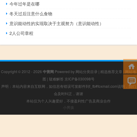
今年过年是在哪
冬天过后注意什么食物
意识能动性的实现取决于主观努力（意识能动性）
2人公司章程
Copyright © 2012 - 2026
中营网
Powered by
网站分类目录
|
精选推荐文章
|
网站地
图
|
疑难解答
京ICP备030098号
声明：本站内容来自互联网，如信息有错误可发邮件到f_fb#foxmail.com说明，我们
会及时纠正，谢谢
本站仅为个人兴趣爱好，不接盈利性广告及商业合作
小男孩