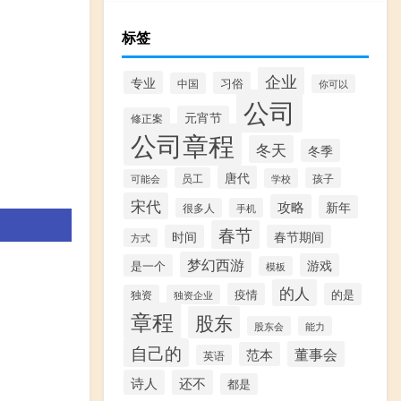
标签
企业
专业
习俗
中国
你可以
公司
元宵节
修正案
公司章程
冬天
冬季
唐代
员工
孩子
学校
可能会
宋代
攻略
新年
很多人
手机
春节
时间
春节期间
方式
梦幻西游
游戏
是一个
模板
的人
疫情
的是
独资
独资企业
章程
股东
股东会
能力
自己的
董事会
范本
英语
诗人
还不
都是