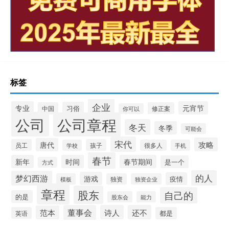
标签
企业
专业
元宵节
习俗
中国
修正案
你可以
公司
公司章程
冬天
冬季
可能会
宋代
攻略
唐代
员工
孩子
学校
很多人
手机
春节
新年
时间
春节期间
是一个
方式
的人
梦幻西游
游戏
疫情
模板
独资
独资企业
章程
股东
自己的
的是
股东会
能力
董事会
诗人
还不
范本
英语
都是