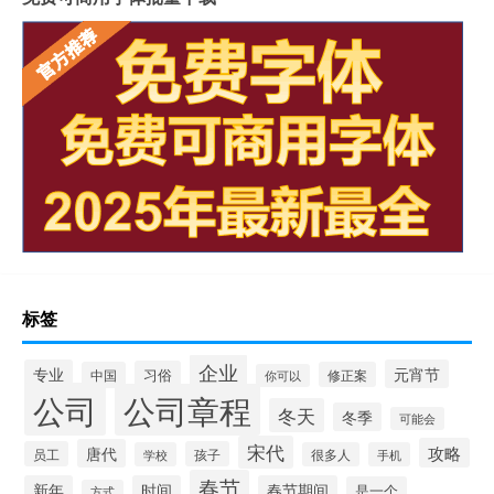
标签
企业
专业
元宵节
习俗
中国
修正案
你可以
公司
公司章程
冬天
冬季
可能会
宋代
攻略
唐代
员工
孩子
学校
很多人
手机
春节
新年
时间
春节期间
是一个
方式