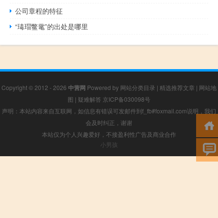
公司章程的特征
“瑇瑁鳖鼋”的出处是哪里
Copyright © 2012 - 2026
中营网
Powered by
网站分类目录
|
精选推荐文章
|
网站地
图
|
疑难解答
京ICP备030098号
声明：本站内容来自互联网，如信息有错误可发邮件到f_fb#foxmail.com说明，我们
会及时纠正，谢谢
本站仅为个人兴趣爱好，不接盈利性广告及商业合作
小男孩