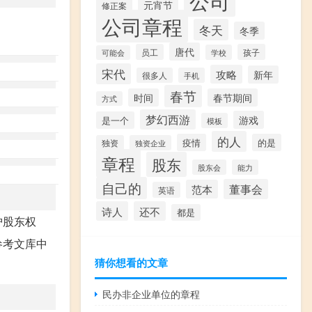
元宵节
修正案
公司章程
冬天
冬季
唐代
员工
孩子
学校
可能会
宋代
攻略
新年
很多人
手机
春节
时间
春节期间
方式
梦幻西游
游戏
是一个
模板
的人
疫情
的是
独资
独资企业
章程
股东
股东会
能力
自己的
董事会
范本
英语
诗人
还不
都是
护股东权
参考文库中
猜你想看的文章
民办非企业单位的章程