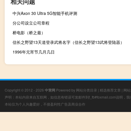
相关问题
中兴Axon 30 Ultra 5G智能手机评测
分公司设立公司章程
桥电影（桥之最）
信长之野望13天道登录武将名字（信长之野望13武将登陆器）
1996年元宵节几月几日
Copyright © 2012 - 2026
中营网
Powered by
网站分类目录
|
精选推荐文章
|
网站
声明：本站内容来自互联网，如信息有错误可发邮件到f_fb#foxmail.com说明
本站仅为个人兴趣爱好，不接盈利性广告及商业合作