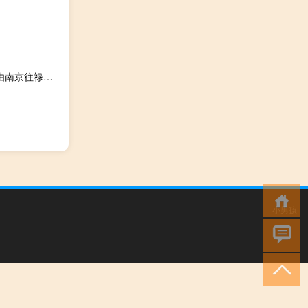
2023-11-15 20:57： 【1069微路况】S55宁宣高速机场段由南京往禄口机场方向0K至1K花神庙枢纽附近，由于施工养护，占用3车道、应急车道，施工时间：2023年11月16日9时至2023年11月16日16时30分。 ​​​
小男孩