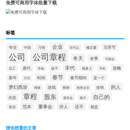
免费可商用字体批量下载
标签
企业
专业
元宵节
习俗
中国
修正案
你可以
公司
公司章程
冬天
冬季
可能会
宋代
攻略
唐代
员工
孩子
学校
很多人
手机
春节
新年
时间
春节期间
是一个
方式
的人
梦幻西游
游戏
疫情
模板
独资
独资企业
章程
股东
自己的
的是
股东会
能力
董事会
诗人
还不
范本
英语
都是
猜你想看的文章