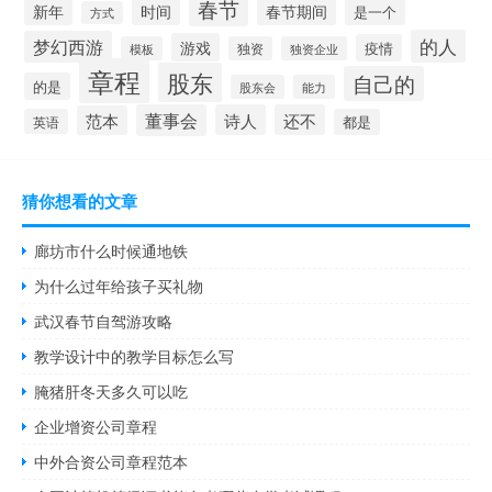
春节
新年
时间
春节期间
是一个
方式
的人
梦幻西游
游戏
疫情
模板
独资
独资企业
章程
股东
自己的
的是
股东会
能力
董事会
诗人
还不
范本
英语
都是
猜你想看的文章
廊坊市什么时候通地铁
为什么过年给孩子买礼物
武汉春节自驾游攻略
教学设计中的教学目标怎么写
腌猪肝冬天多久可以吃
企业增资公司章程
中外合资公司章程范本