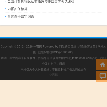
全国计算机等级证书能免考哪些自学考试课程
内帐如何核算
自言自语四字词语
Copyright © 2012 - 2026
中营网
Powered by
网站分类目录
|
精选推荐文章
|
网站地
图
|
疑难解答
京ICP备030098号
声明：本站内容来自互联网，如信息有错误可发邮件到f_fb#foxmail.com说明，我们
会及时纠正，谢谢
本站仅为个人兴趣爱好，不接盈利性广告及商业合作
小男孩