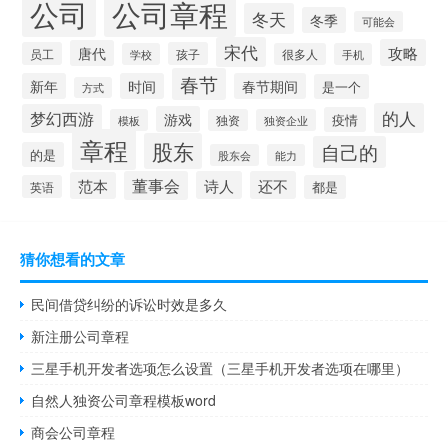
公司
公司章程
冬天
冬季
可能会
宋代
攻略
唐代
员工
孩子
学校
很多人
手机
春节
新年
时间
春节期间
是一个
方式
的人
梦幻西游
游戏
疫情
模板
独资
独资企业
章程
股东
自己的
的是
股东会
能力
董事会
诗人
还不
范本
英语
都是
猜你想看的文章
民间借贷纠纷的诉讼时效是多久
新注册公司章程
三星手机开发者选项怎么设置（三星手机开发者选项在哪里）
自然人独资公司章程模板word
商会公司章程