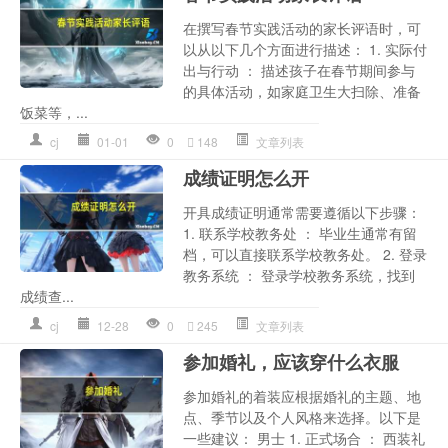
在撰写春节实践活动的家长评语时，可
以从以下几个方面进行描述： 1. 实际付
出与行动 ： 描述孩子在春节期间参与
的具体活动，如家庭卫生大扫除、准备
饭菜等，...
cj
01-01
0
148
文章列表
成绩证明怎么开
开具成绩证明通常需要遵循以下步骤：
1. 联系学校教务处 ： 毕业生通常有留
档，可以直接联系学校教务处。 2. 登录
教务系统 ： 登录学校教务系统，找到
成绩查...
cj
12-28
0
245
文章列表
参加婚礼，应该穿什么衣服
参加婚礼的着装应根据婚礼的主题、地
点、季节以及个人风格来选择。以下是
一些建议： 男士 1. 正式场合 ： 西装礼