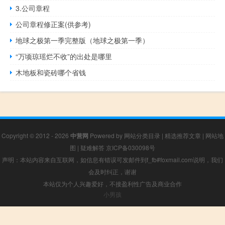
3.公司章程
公司章程修正案(供参考)
地球之极第一季完整版（地球之极第一季）
“万顷琼瑶烂不收”的出处是哪里
木地板和瓷砖哪个省钱
Copyright © 2012 - 2026
中营网
Powered by
网站分类目录
|
精选推荐文章
|
网站地
图
|
疑难解答
京ICP备030098号
声明：本站内容来自互联网，如信息有错误可发邮件到f_fb#foxmail.com说明，我们
会及时纠正，谢谢
本站仅为个人兴趣爱好，不接盈利性广告及商业合作
小男孩