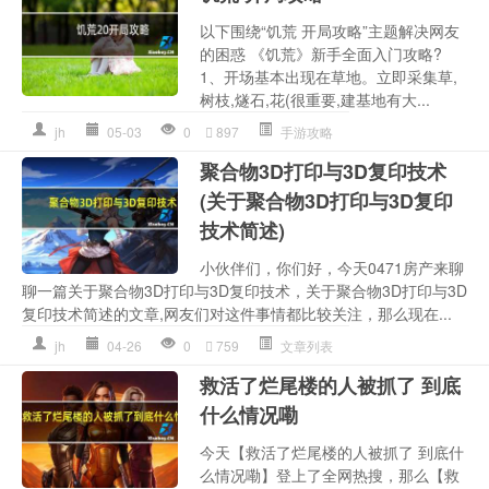
以下围绕“饥荒 开局攻略”主题解决网友
的困惑 《饥荒》新手全面入门攻略?
1、开场基本出现在草地。立即采集草,
树枝,燧石,花(很重要,建基地有大...
jh
05-03
0
897
手游攻略
聚合物3D打印与3D复印技术
(关于聚合物3D打印与3D复印
技术简述)
小伙伴们，你们好，今天0471房产来聊
聊一篇关于聚合物3D打印与3D复印技术，关于聚合物3D打印与3D
复印技术简述的文章,网友们对这件事情都比较关注，那么现在...
jh
04-26
0
759
文章列表
救活了烂尾楼的人被抓了 到底
什么情况嘞
今天【救活了烂尾楼的人被抓了 到底什
么情况嘞】登上了全网热搜，那么【救