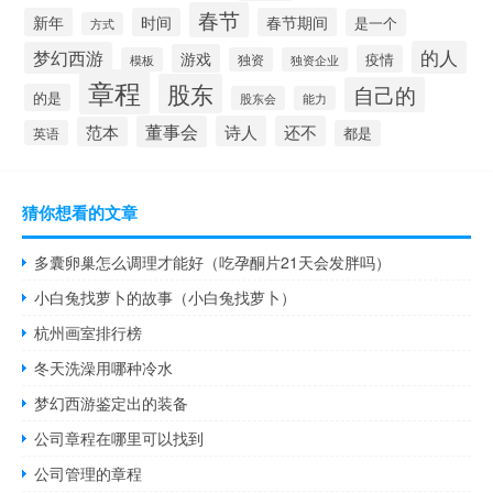
春节
新年
时间
春节期间
是一个
方式
的人
梦幻西游
游戏
疫情
模板
独资
独资企业
章程
股东
自己的
的是
股东会
能力
董事会
诗人
还不
范本
英语
都是
猜你想看的文章
多囊卵巢怎么调理才能好（吃孕酮片21天会发胖吗）
小白兔找萝卜的故事（小白兔找萝卜）
杭州画室排行榜
冬天洗澡用哪种冷水
梦幻西游鉴定出的装备
公司章程在哪里可以找到
公司管理的章程