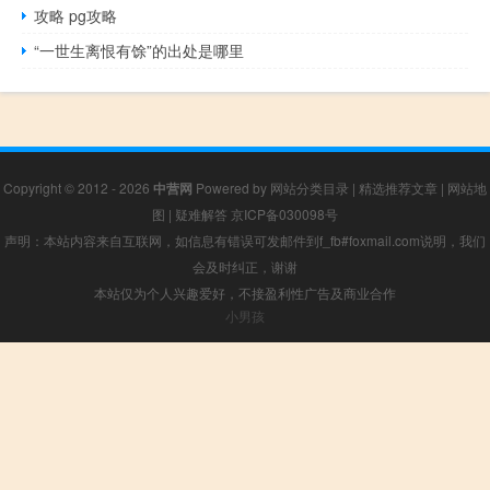
攻略 pg攻略
“一世生离恨有馀”的出处是哪里
Copyright © 2012 - 2026
中营网
Powered by
网站分类目录
|
精选推荐文章
|
网站地
图
|
疑难解答
京ICP备030098号
声明：本站内容来自互联网，如信息有错误可发邮件到f_fb#foxmail.com说明，我们
会及时纠正，谢谢
本站仅为个人兴趣爱好，不接盈利性广告及商业合作
小男孩