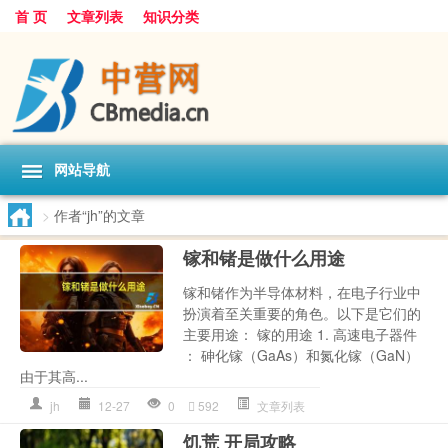
首 页
文章列表
知识分类
网站导航
>
作者“jh”的文章
镓和锗是做什么用途
镓和锗作为半导体材料，在电子行业中
扮演着至关重要的角色。以下是它们的
主要用途： 镓的用途 1. 高速电子器件
： 砷化镓（GaAs）和氮化镓（GaN）
由于其高...
jh
12-27
0
592
文章列表
饥荒 开局攻略