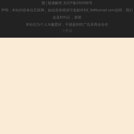
图
|
疑难解答
京ICP备030098号
声明：本站内容来自互联网，如信息有错误可发邮件到f_fb#foxmail.com说明，我们
会及时纠正，谢谢
本站仅为个人兴趣爱好，不接盈利性广告及商业合作
小男孩