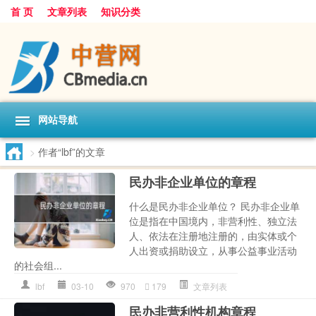
首 页
文章列表
知识分类
网站导航
>
作者“lbf”的文章
民办非企业单位的章程
什么是民办非企业单位？ 民办非企业单
位是指在中国境内，非营利性、独立法
人、依法在注册地注册的，由实体或个
人出资或捐助设立，从事公益事业活动
的社会组...
lbf
03-10
970
179
文章列表
民办非营利性机构章程