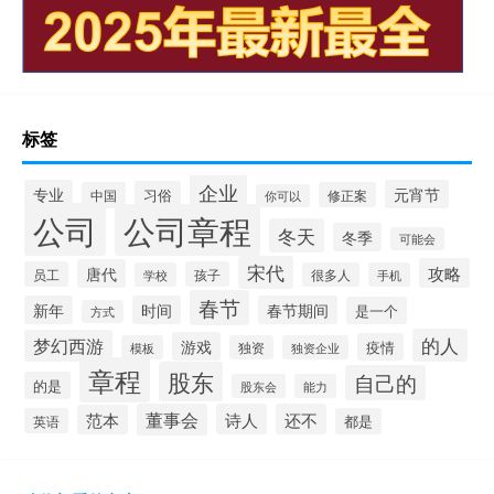
标签
企业
专业
元宵节
习俗
中国
修正案
你可以
公司
公司章程
冬天
冬季
可能会
宋代
攻略
唐代
员工
孩子
学校
很多人
手机
春节
新年
时间
春节期间
是一个
方式
的人
梦幻西游
游戏
疫情
模板
独资
独资企业
章程
股东
自己的
的是
股东会
能力
董事会
诗人
还不
范本
英语
都是